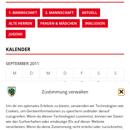
1. MANNSCHAFT
2. MANNSCHAFT
AKTUELL
ALTE HERREN
FRAUEN & MÄDCHEN
INKLUSION
JUGEND
KALENDER
SEPTEMBER 2011
M
D
M
D
F
S
S
1
2
3
4
Zustimmung verwalten
5
6
7
8
9
10
11
12
13
14
15
16
17
18
Um dir ein optimales Erlebnis zu bieten, verwenden wir Technologien wie
Cookies, um Geräteinformationen zu speichern und/oder darauf
19
20
21
22
23
24
25
zuzugreifen. Wenn du diesen Technologien zustimmst, können wir Daten
26
27
28
29
30
wie das Surfverhalten oder eindeutige IDs auf dieser Website
verarbeiten. Wenn du deine Zustimmung nicht erteilst oder zurückziehst,
« Aug.
Okt. »