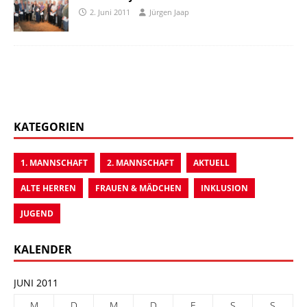
2. Juni 2011
Jürgen Jaap
KATEGORIEN
1. MANNSCHAFT
2. MANNSCHAFT
AKTUELL
ALTE HERREN
FRAUEN & MÄDCHEN
INKLUSION
JUGEND
KALENDER
JUNI 2011
M
D
M
D
F
S
S