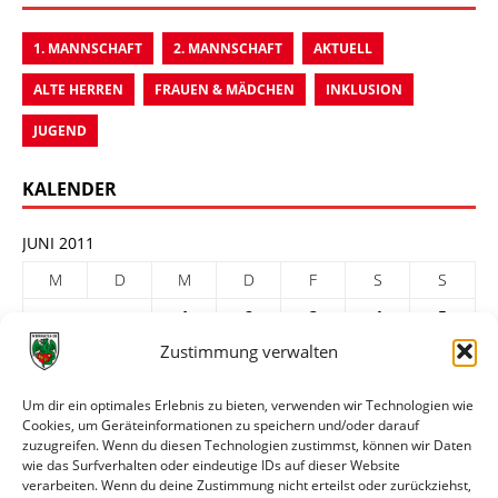
1. MANNSCHAFT
2. MANNSCHAFT
AKTUELL
ALTE HERREN
FRAUEN & MÄDCHEN
INKLUSION
JUGEND
KALENDER
JUNI 2011
M
D
M
D
F
S
S
1
2
3
4
5
Zustimmung verwalten
6
7
8
9
10
11
12
13
14
15
16
17
18
19
Um dir ein optimales Erlebnis zu bieten, verwenden wir Technologien wie
Cookies, um Geräteinformationen zu speichern und/oder darauf
20
21
22
23
24
25
26
zuzugreifen. Wenn du diesen Technologien zustimmst, können wir Daten
27
28
29
30
wie das Surfverhalten oder eindeutige IDs auf dieser Website
verarbeiten. Wenn du deine Zustimmung nicht erteilst oder zurückziehst,
« Mai
Juli »