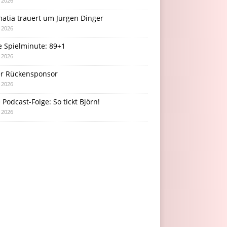
i 2026
atia trauert um Jürgen Dinger
i 2026
e Spielminute: 89+1
i 2026
r Rückensponsor
i 2026
Podcast-Folge: So tickt Björn!
i 2026