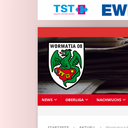
NEWS
OBERLIGA
NACHWUCHS
STARTSEITE
AKTUELL
Wormatia-Jub