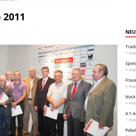
 2011
NEU
Trad
7. Aug
Spiel
6. Aug
Frau
5. Aug
Nock
4. Aug
4:1-
1. Aug
Poka