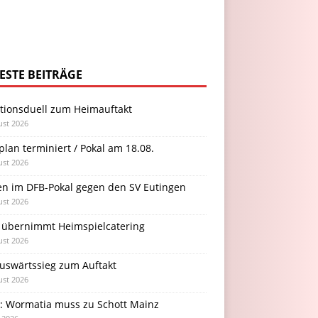
ESTE BEITRÄGE
itionsduell zum Heimauftakt
ust 2026
plan terminiert / Pokal am 18.08.
ust 2026
en im DFB-Pokal gegen den SV Eutingen
ust 2026
 übernimmt Heimspielcatering
ust 2026
Auswärtssieg zum Auftakt
ust 2026
l: Wormatia muss zu Schott Mainz