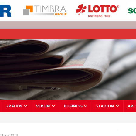
FRAUEN
VEREIN
BUSINESS
STADION
ARC
ilare 2011