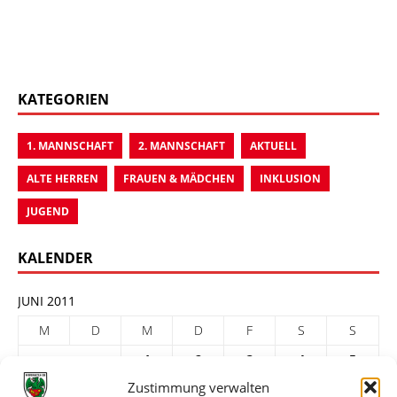
KATEGORIEN
1. MANNSCHAFT
2. MANNSCHAFT
AKTUELL
ALTE HERREN
FRAUEN & MÄDCHEN
INKLUSION
JUGEND
KALENDER
JUNI 2011
M
D
M
D
F
S
S
1
2
3
4
5
Zustimmung verwalten
6
7
8
9
10
11
12