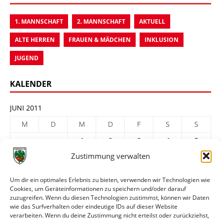
1. MANNSCHAFT
2. MANNSCHAFT
AKTUELL
ALTE HERREN
FRAUEN & MÄDCHEN
INKLUSION
JUGEND
KALENDER
JUNI 2011
M
D
M
D
F
S
S
1
2
3
4
5
Zustimmung verwalten
6
7
8
9
10
11
12
13
14
15
16
17
18
19
Um dir ein optimales Erlebnis zu bieten, verwenden wir Technologien wie
Cookies, um Geräteinformationen zu speichern und/oder darauf
20
21
22
23
24
25
26
zuzugreifen. Wenn du diesen Technologien zustimmst, können wir Daten
27
28
29
30
wie das Surfverhalten oder eindeutige IDs auf dieser Website
verarbeiten. Wenn du deine Zustimmung nicht erteilst oder zurückziehst,
« Mai
Juli »