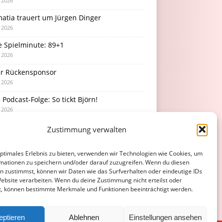
i 2026
atia trauert um Jürgen Dinger
i 2026
e Spielminute: 89+1
i 2026
r Rückensponsor
i 2026
Podcast-Folge: So tickt Björn!
i 2026
Zustimmung verwalten
optimales Erlebnis zu bieten, verwenden wir Technologien wie Cookies, um
mationen zu speichern und/oder darauf zuzugreifen. Wenn du diesen
n zustimmst, können wir Daten wie das Surfverhalten oder eindeutige IDs
Website verarbeiten. Wenn du deine Zustimmung nicht erteilst oder
t, können bestimmte Merkmale und Funktionen beeinträchtigt werden.
eptieren
Ablehnen
Einstellungen ansehen