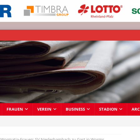
FRAUEN
VEREIN
BUSINESS
STADION
ARC
Wormatia-Frauen: SV Niederhambach zu Gast in Worms