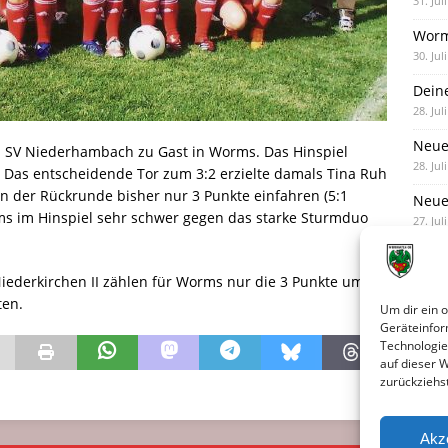
31. Jul
Worm
30. Jul
Dein
28. Jul
Neue
. SV Niederhambach zu Gast in Worms. Das Hinspiel
28. Jul
Das entscheidende Tor zum 3:2 erzielte damals Tina Ruh
n der Rückrunde bisher nur 3 Punkte einfahren (5:1
Neue 
ms im Hinspiel sehr schwer gegen das starke Sturmduo
27. Jul
ederkirchen II zählen für Worms nur die 3 Punkte um
ten.
Um dir ein 
Geräteinfor
Technologie
auf dieser 
zurückziehs
Akz