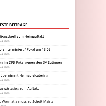
ESTE BEITRÄGE
itionsduell zum Heimauftakt
ust 2026
plan terminiert / Pokal am 18.08.
ust 2026
en im DFB-Pokal gegen den SV Eutingen
ust 2026
 übernimmt Heimspielcatering
ust 2026
Auswärtssieg zum Auftakt
ust 2026
l: Wormatia muss zu Schott Mainz