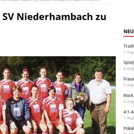
 SV Niederhambach zu
NEU
Trad
7. Aug
Spiel
6. Aug
Frau
5. Aug
Nock
4. Aug
4:1-
1. Aug
Poka