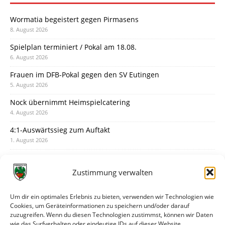
Wormatia begeistert gegen Pirmasens
8. August 2026
Spielplan terminiert / Pokal am 18.08.
6. August 2026
Frauen im DFB-Pokal gegen den SV Eutingen
5. August 2026
Nock übernimmt Heimspielcatering
4. August 2026
4:1-Auswärtssieg zum Auftakt
1. August 2026
Pokal: Wormatia muss zu Schott Mainz
31. Juli 2026
Zustimmung verwalten
Wormatia trauert um Jürgen Dinger
30. Juli 2026
Um dir ein optimales Erlebnis zu bieten, verwenden wir Technologien wie
Cookies, um Geräteinformationen zu speichern und/oder darauf
Deine Spielminute: 89+1
zuzugreifen. Wenn du diesen Technologien zustimmst, können wir Daten
28. Juli 2026
wie das Surfverhalten oder eindeutige IDs auf dieser Website