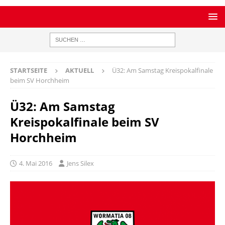
STARTSEITE
AKTUELL
Ü32: Am Samstag Kreispokalfinale
beim SV Horchheim
Ü32: Am Samstag
Kreispokalfinale beim SV
Horchheim
4. Mai 2016
Jens Silex