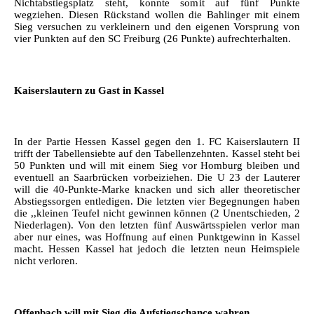
Nichtabstiegsplatz steht, konnte somit auf fünf Punkte
wegziehen. Diesen Rückstand wollen die Bahlinger mit einem
Sieg versuchen zu verkleinern und den eigenen Vorsprung von
vier Punkten auf den SC Freiburg (26 Punkte) aufrechterhalten.
Kaiserslautern zu Gast in Kassel
In der Partie Hessen Kassel gegen den 1. FC Kaiserslautern II
trifft der Tabellensiebte auf den Tabellenzehnten. Kassel steht bei
50 Punkten und will mit einem Sieg vor Homburg bleiben und
eventuell an Saarbrücken vorbeiziehen. Die U 23 der Lauterer
will die 40-Punkte-Marke knacken und sich aller theoretischer
Abstiegssorgen entledigen. Die letzten vier Begegnungen haben
die ,,kleinen Teufel nicht gewinnen können (2 Unentschieden, 2
Niederlagen). Von den letzten fünf Auswärtsspielen verlor man
aber nur eines, was Hoffnung auf einen Punktgewinn in Kassel
macht. Hessen Kassel hat jedoch die letzten neun Heimspiele
nicht verloren.
Offenbach will mit Sieg die Aufstiegschance wahren