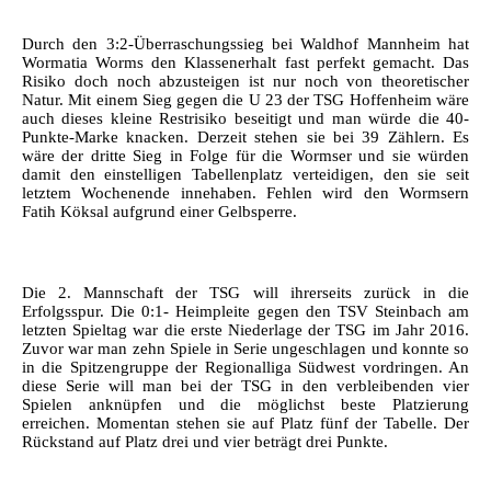
Durch den 3:2-Überraschungssieg bei Waldhof Mannheim hat
Wormatia Worms den Klassenerhalt fast perfekt gemacht. Das
Risiko doch noch abzusteigen ist nur noch von theoretischer
Natur. Mit einem Sieg gegen die U 23 der TSG Hoffenheim wäre
auch dieses kleine Restrisiko beseitigt und man würde die 40-
Punkte-Marke knacken. Derzeit stehen sie bei 39 Zählern. Es
wäre der dritte Sieg in Folge für die Wormser und sie würden
damit den einstelligen Tabellenplatz verteidigen, den sie seit
letztem Wochenende innehaben. Fehlen wird den Wormsern
Fatih Köksal aufgrund einer Gelbsperre.
Die 2. Mannschaft der TSG will ihrerseits zurück in die
Erfolgsspur. Die 0:1- Heimpleite gegen den TSV Steinbach am
letzten Spieltag war die erste Niederlage der TSG im Jahr 2016.
Zuvor war man zehn Spiele in Serie ungeschlagen und konnte so
in die Spitzengruppe der Regionalliga Südwest vordringen. An
diese Serie will man bei der TSG in den verbleibenden vier
Spielen anknüpfen und die möglichst beste Platzierung
erreichen. Momentan stehen sie auf Platz fünf der Tabelle. Der
Rückstand auf Platz drei und vier beträgt drei Punkte.