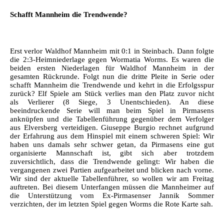
Schafft Mannheim die Trendwende?
Erst verlor Waldhof Mannheim mit 0:1 in Steinbach. Dann folgte
die 2:3-Heimniederlage gegen Wormatia Worms. Es waren die
beiden ersten Niederlagen für Waldhof Mannheim in der
gesamten Rückrunde. Folgt nun die dritte Pleite in Serie oder
schafft Mannheim die Trendwende und kehrt in die Erfolgsspur
zurück? Elf Spiele am Stück verlies man den Platz zuvor nicht
als Verlierer (8 Siege, 3 Unentschieden). An diese
beeindruckende Serie will man beim Spiel in Pirmasens
anknüpfen und die Tabellenführung gegenüber dem Verfolger
aus Elversberg verteidigen. Giuseppe Burgio rechnet aufgrund
der Erfahrung aus dem Hinspiel mit einem schweren Spiel: Wir
haben uns damals sehr schwer getan, da Pirmasens eine gut
organisierte Mannschaft ist, gibt sich aber trotzdem
zuversichtlich, dass die Trendwende gelingt:
Wir haben die
vergangenen zwei Partien aufgearbeitet und blicken nach vorne.
Wir sind der aktuelle Tabellenführer, so wollen wir am Freitag
auftreten. Bei diesem Unterfangen müssen die Mannheimer auf
die Unterstützung vom Ex-Pirmasenser Jannik Sommer
verzichten, der im letzten Spiel gegen Worms die Rote Karte sah.