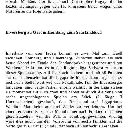
sowohl Mathäus Gornik als auch Christopher Bugay, die im
letzten Heimspiel gegen den FK Pirmasens beide wegen einer
Notbremse die Rote Karte sahen.
Elversberg zu Gast in Homburg zum Saarlandduell
Innerhalb von drei Tagen kommt es zwei Mal zum Duell
zwischen Homburg und Elversberg. Zunächst stehen sie sich
heute Abend im Finale des Saarlandpokals gegenüber und am
Wochenende kommt es in der Regionalliga Südwest erneut zu
dieser Spielpaarung. Auf Platz acht stehend und mit 50 Punkten
auf der Habenseite hat die Ligapartie für die Homburger sicher
nicht den Stellenwert wie das Pokalfinale. Für die Elversberger
hingegen, sind beide Partien enorm wichtig. In der Liga stehen
sie momentan auf Platz zwei und haben es durch die Serie von
sechs ungeschlagenen Spielen am Stück (3 Siege, 3
Unentschieden) geschafft, den Rückstand auf Ligaprimus
Waldhof Mannheim auf drei Zähler zu verkleinern. Um bei
einem erneuten Patzer der Mannheimer nach Punkten mit ihnen
gleichzuziehen, will die SVE in Homburg gewinnen. Wichtig
wäre dies auch, um den Vorsprung von sechs Punkten auf die
Verfolger aus Trier (3.) und Offenbach (4.) aufrecht zu erhalten.