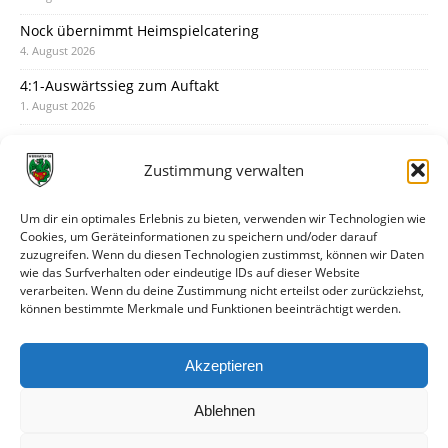
Nock übernimmt Heimspielcatering
4. August 2026
4:1-Auswärtssieg zum Auftakt
1. August 2026
Pokal: Wormatia muss zu Schott Mainz
31. Juli 2026
Zustimmung verwalten
Wormatia trauert um Jürgen Dinger
30. Juli 2026
Um dir ein optimales Erlebnis zu bieten, verwenden wir Technologien wie
Cookies, um Geräteinformationen zu speichern und/oder darauf
Deine Spielminute: 89+1
zuzugreifen. Wenn du diesen Technologien zustimmst, können wir Daten
28. Juli 2026
wie das Surfverhalten oder eindeutige IDs auf dieser Website
verarbeiten. Wenn du deine Zustimmung nicht erteilst oder zurückziehst,
Neuer Rückensponsor
können bestimmte Merkmale und Funktionen beeinträchtigt werden.
28. Juli 2026
Neue Podcast-Folge: So tickt Björn!
Akzeptieren
27. Juli 2026
Ablehnen