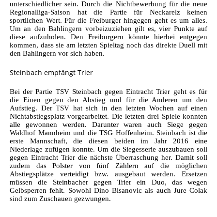
unterschiedlicher sein. Durch die Nichtbewerbung für die neue
Regionalliga-Saison hat die Partie für Neckarelz keinen
sportlichen Wert. Für die Freiburger hingegen geht es um alles.
Um an den Bahlingern vorbeizuziehen gilt es, vier Punkte auf
diese aufzuholen. Den Freiburgern könnte hierbei entgegen
kommen, dass sie am letzten Spieltag noch das direkte Duell mit
den Bahlingern vor sich haben.
Steinbach empfängt Trier
Bei der Partie TSV Steinbach gegen Eintracht Trier geht es für
die Einen gegen den Abstieg und für die Anderen um den
Aufstieg. Der TSV hat sich in den letzten Wochen auf einen
Nichtabstiegsplatz vorgearbeitet. Die letzten drei Spiele konnten
alle gewonnen werden. Darunter waren auch Siege gegen
Waldhof Mannheim und die TSG Hoffenheim. Steinbach ist die
erste Mannschaft, die diesen beiden im Jahr 2016 eine
Niederlage zufügen konnte. Um die Siegesserie auszubauen soll
gegen Eintracht Trier die nächste Überraschung her. Damit soll
zudem das Polster von fünf Zählern auf die möglichen
Abstiegsplätze verteidigt bzw. ausgebaut werden. Ersetzen
müssen die Steinbacher gegen Trier ein Duo, das wegen
Gelbsperren fehlt. Sowohl Dino Bisanovic als auch Jure Colak
sind zum Zuschauen gezwungen.