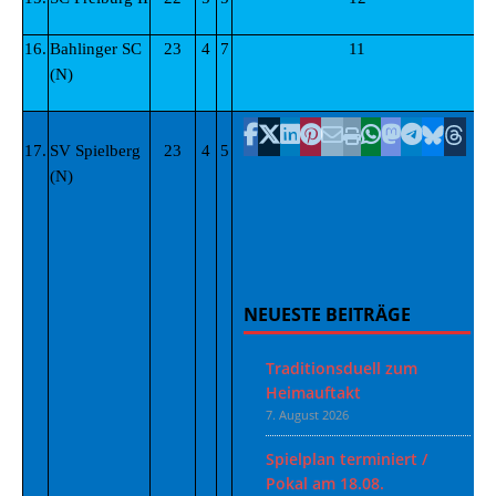
16.
Bahlinger SC
23
4
7
11
2
(N)
17.
SV Spielberg
23
4
5
(N)
NEUESTE BEITRÄGE
Traditionsduell zum
Heimauftakt
7. August 2026
Spielplan terminiert /
Pokal am 18.08.