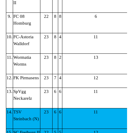
II
9.
FC 08
22
8
8
6
3
Homburg
10.
FC-Astoria
23
8
4
11
2
Walldorf
11.
Wormatia
23
8
2
13
3
Worms
12.
FK Pirmasens
23
7
4
12
2
13.
SpVgg
23
6
6
11
2
Neckarelz
14.
TSV
23
6
6
11
2
Steinbach (N)
15.
SC Freiburg II
22
5
5
12
2