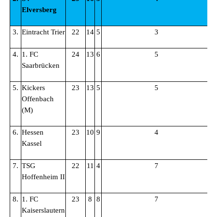
Elversberg
3.
Eintracht Trier
22
14
5
3
4
4.
1. FC
24
13
6
5
3
Saarbrücken
5.
Kickers
23
13
5
5
4
Offenbach
(M)
6.
Hessen
23
10
9
4
2
Kassel
7.
TSG
22
11
4
7
4
Hoffenheim II
8.
1. FC
23
8
8
7
3
Kaiserslautern