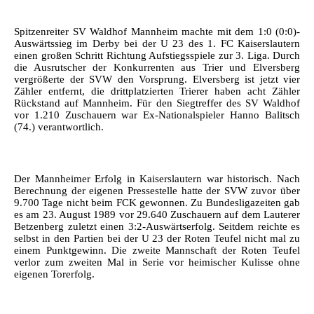
Spitzenreiter SV Waldhof Mannheim machte mit dem 1:0 (0:0)-
Auswärtssieg im Derby bei der U 23 des 1. FC Kaiserslautern
einen großen Schritt Richtung Aufstiegsspiele zur 3. Liga. Durch
die Ausrutscher der Konkurrenten aus Trier und Elversberg
vergrößerte der SVW den Vorsprung. Elversberg ist jetzt vier
Zähler entfernt, die drittplatzierten Trierer haben acht Zähler
Rückstand auf Mannheim. Für den Siegtreffer des SV Waldhof
vor 1.210 Zuschauern war Ex-Nationalspieler Hanno Balitsch
(74.) verantwortlich.
Der Mannheimer Erfolg in Kaiserslautern war historisch. Nach
Berechnung der eigenen Pressestelle hatte der SVW zuvor über
9.700 Tage nicht beim FCK gewonnen. Zu Bundesligazeiten gab
es am 23. August 1989 vor 29.640 Zuschauern auf dem Lauterer
Betzenberg zuletzt einen 3:2-Auswärtserfolg. Seitdem reichte es
selbst in den Partien bei der U 23 der Roten Teufel nicht mal zu
einem Punktgewinn. Die zweite Mannschaft der Roten Teufel
verlor zum zweiten Mal in Serie vor heimischer Kulisse ohne
eigenen Torerfolg.