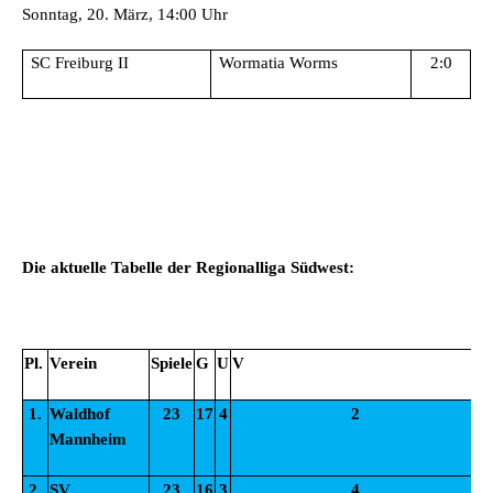
Sonntag, 20. März, 14:00 Uhr
SC Freiburg II
Wormatia Worms
2:0
Die aktuelle Tabelle der Regionalliga Südwest:
Pl.
Verein
Spiele
G
U
V
T
1.
Waldhof
23
17
4
2
4
Mannheim
2.
SV
23
16
3
4
4