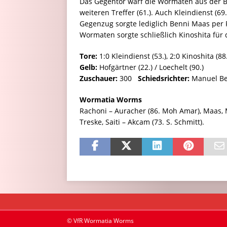
Das Gegentor warf die Wormaten aus der B
weiteren Treffer (61.). Auch Kleindienst (6
Gegenzug sorgte lediglich Benni Maas per F
Wormaten sorgte schließlich Kinoshita für 
Tore:
1:0 Kleindienst (53.), 2:0 Kinoshita (88.
Gelb:
Hofgärtner (22.) / Loechelt (90.)
Zuschauer:
300
Schiedsrichter:
Manuel Be
Wormatia Worms
Rachoni – Auracher (86. Moh Amar), Maas, Me
Treske, Saiti – Akcam (73. S. Schmitt).
© VfR Wormatia Worms