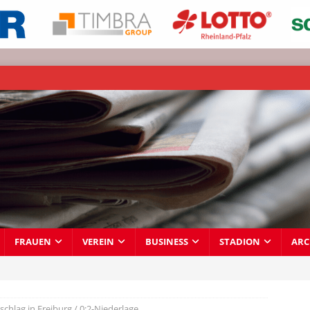
FRAUEN
VEREIN
BUSINESS
STADION
ARC
schlag in Freiburg / 0:2-Niederlage