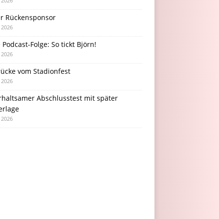
i 2026
r Rückensponsor
i 2026
Podcast-Folge: So tickt Björn!
i 2026
rücke vom Stadionfest
i 2026
rhaltsamer Abschlusstest mit später
erlage
i 2026