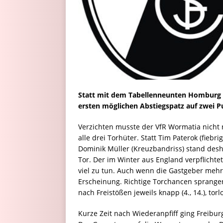
Statt mit dem Tabellenneunten Homburg g
ersten möglichen Abstiegspatz auf zwei P
Verzichten musste der VfR Wormatia nicht 
alle drei Torhüter. Statt Tim Paterok (fiebr
Dominik Müller (Kreuzbandriss) stand des
Tor. Der im Winter aus England verpflichte
viel zu tun. Auch wenn die Gastgeber mehr 
Erscheinung. Richtige Torchancen sprangen
nach Freistößen jeweils knapp (4., 14.), torl
Kurze Zeit nach Wiederanpfiff ging Freiburg