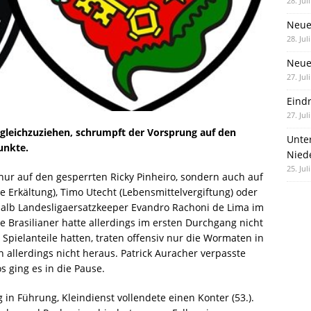
28. Jul
Neue
28. Jul
Neue 
27. Jul
Eind
27. Jul
leichzuziehen, schrumpft der Vorsprung auf den
Unte
unkte.
Nied
25. Jul
nur auf den gesperrten Ricky Pinheiro, sondern auch auf
ige Erkältung), Timo Utecht (Lebensmittelvergiftung) oder
halb Landesligaersatzkeeper Evandro Rachoni de Lima im
te Brasilianer hatte allerdings im ersten Durchgang nicht
Spielanteile hatten, traten offensiv nur die Wormaten in
 allerdings nicht heraus. Patrick Auracher verpasste
os ging es in die Pause.
 in Führung, Kleindienst vollendete einen Konter (53.).