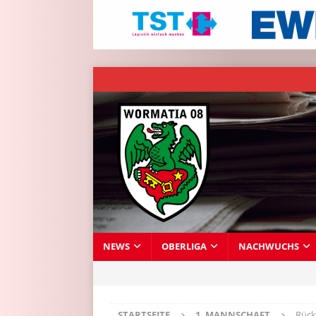
NEWS
OBERLIGA
NACHWUCHS
STARTSEITE
1. MANNSCHAFT
Rück