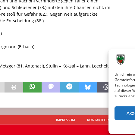
ahn und Rachoni verhinderte gegen Faller einen
9.) und Schleusener (73.) nutzten ihre Chancen nicht, im
reistoß für Gefahr (82.). Gegen weit aufgerückte
die Entscheidung (88.).
)
rgmann (Erbach)
tzger (81. Antonaci), Stulin – Köksal – Lahn, Loechelt,
Um dir ein 
Geräteinfor
Technologie
auf dieser 
zurückziehs
Akz
IMPRESSUM
KONTAKTFORMULAR
D