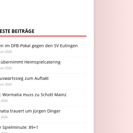
ESTE BEITRÄGE
en im DFB-Pokal gegen den SV Eutingen
ust 2026
 übernimmt Heimspielcatering
ust 2026
Auswärtssieg zum Auftakt
ust 2026
l: Wormatia muss zu Schott Mainz
i 2026
atia trauert um Jürgen Dinger
i 2026
e Spielminute: 89+1