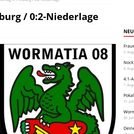
burg / 0:2-Niederlage
NEU
Frau
5. Aug
Nock
4. Aug
4:1-
1. Aug
Poka
31. Jul
Worm
30. Jul
Dein