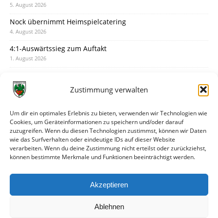
5. August 2026
Nock übernimmt Heimspielcatering
4. August 2026
4:1-Auswärtssieg zum Auftakt
1. August 2026
Pokal: Wormatia muss zu Schott Mainz
31. Juli 2026
Zustimmung verwalten
Wormatia trauert um Jürgen Dinger
30. Juli 2026
Um dir ein optimales Erlebnis zu bieten, verwenden wir Technologien wie
Cookies, um Geräteinformationen zu speichern und/oder darauf
Deine Spielminute: 89+1
zuzugreifen. Wenn du diesen Technologien zustimmst, können wir Daten
28. Juli 2026
wie das Surfverhalten oder eindeutige IDs auf dieser Website
verarbeiten. Wenn du deine Zustimmung nicht erteilst oder zurückziehst,
Neuer Rückensponsor
können bestimmte Merkmale und Funktionen beeinträchtigt werden.
28. Juli 2026
Neue Podcast-Folge: So tickt Björn!
Akzeptieren
27. Juli 2026
Ablehnen