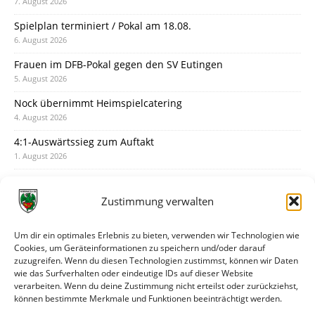
7. August 2026
Spielplan terminiert / Pokal am 18.08.
6. August 2026
Frauen im DFB-Pokal gegen den SV Eutingen
5. August 2026
Nock übernimmt Heimspielcatering
4. August 2026
4:1-Auswärtssieg zum Auftakt
1. August 2026
Pokal: Wormatia muss zu Schott Mainz
31. Juli 2026
Zustimmung verwalten
Wormatia trauert um Jürgen Dinger
30. Juli 2026
Um dir ein optimales Erlebnis zu bieten, verwenden wir Technologien wie
Cookies, um Geräteinformationen zu speichern und/oder darauf
Deine Spielminute: 89+1
zuzugreifen. Wenn du diesen Technologien zustimmst, können wir Daten
28. Juli 2026
wie das Surfverhalten oder eindeutige IDs auf dieser Website
verarbeiten. Wenn du deine Zustimmung nicht erteilst oder zurückziehst,
Neuer Rückensponsor
können bestimmte Merkmale und Funktionen beeinträchtigt werden.
28. Juli 2026