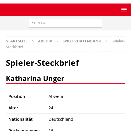
STARTSEITE
ARCHIV
SPIELERDATENBANK
Spieler-
Steckbrief
Spieler-Steckbrief
Katharina Unger
Position
Abwehr
Alter
24
Nationalität
Deutschland
Rückennummer
16