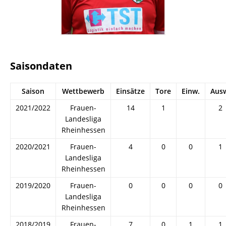
Saisondaten
Saison
Wettbewerb
Einsätze
Tore
Einw.
Aus
2021/2022
Frauen-
14
1
2
Landesliga
Rheinhessen
2020/2021
Frauen-
4
0
0
1
Landesliga
Rheinhessen
2019/2020
Frauen-
0
0
0
0
Landesliga
Rheinhessen
2018/2019
Frauen-
7
0
1
1