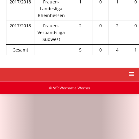
2017/2018
Frauen-
1
0
1
0
Landesliga
Rheinhessen
2017/2018
Frauen-
2
0
2
0
Verbandsliga
Südwest
Gesamt
5
0
4
1
© VfR Wormatia Worms