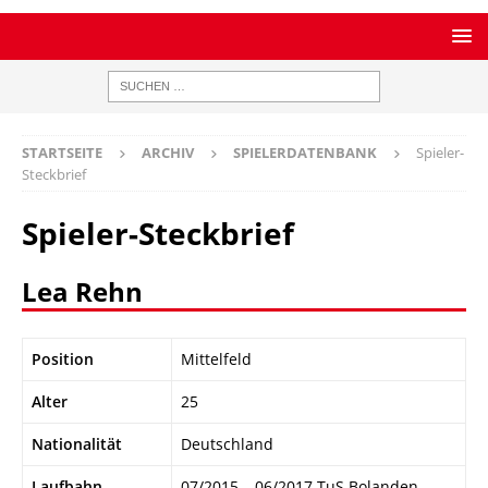
STARTSEITE
ARCHIV
SPIELERDATENBANK
Spieler-
Steckbrief
Spieler-Steckbrief
Lea Rehn
Position
Mittelfeld
Alter
25
Nationalität
Deutschland
Laufbahn
07/2015 – 06/2017 TuS Bolanden