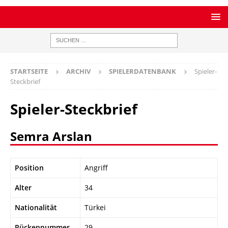
STARTSEITE
ARCHIV
SPIELERDATENBANK
Spieler-
Steckbrief
Spieler-Steckbrief
Semra Arslan
Position
Angriff
Alter
34
Nationalität
Türkei
Rückennummer
29