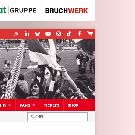
HIV
FANS
TICKETS
SHOP