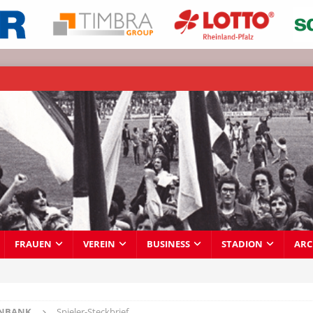
FRAUEN
VEREIN
BUSINESS
STADION
ARC
ENBANK
Spieler-Steckbrief