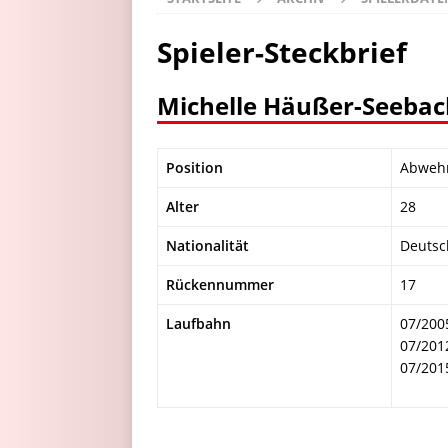
Spieler-Steckbrief
Michelle Häußer-Seebac
Position
Abweh
Alter
28
Nationalität
Deutsc
Rückennummer
17
Laufbahn
07/200
07/201
07/201