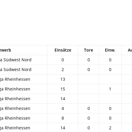
ewerb
Einsätze
Tore
Einw.
A
ga Südwest Nord
0
0
0
ga Südwest Nord
2
0
0
ga Rheinhessen
13
ga Rheinhessen
15
1
ga Rheinhessen
14
ga Rheinhessen
4
0
0
ga Rheinhessen
8
0
0
ga Rheinhessen
14
0
2