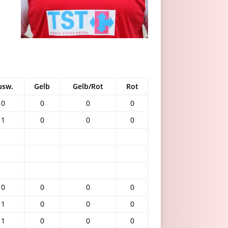
usw.
Gelb
Gelb/Rot
Rot
0
0
0
0
1
0
0
0
0
0
0
0
1
0
0
0
1
0
0
0