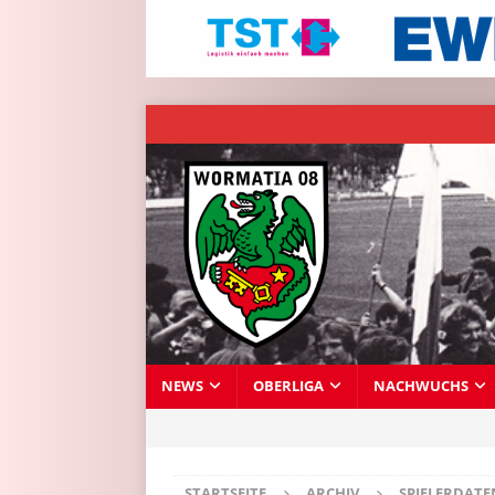
NEWS
OBERLIGA
NACHWUCHS
STARTSEITE
ARCHIV
SPIELERDAT