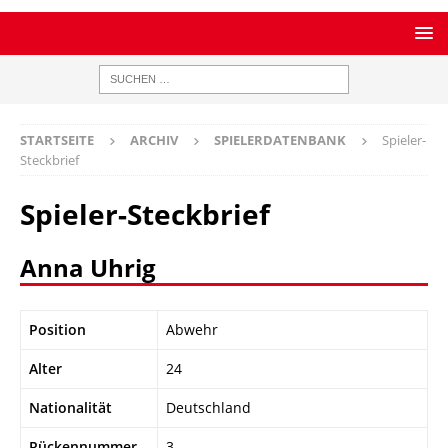
STARTSEITE
ARCHIV
SPIELERDATENBANK
Spieler-
Steckbrief
Spieler-Steckbrief
Anna Uhrig
Position
Abwehr
Alter
24
Nationalität
Deutschland
Rückennummer
3