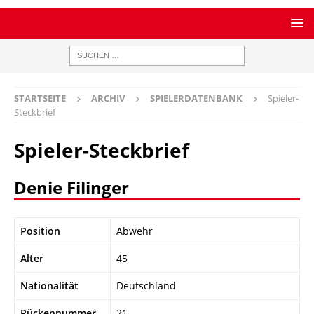
STARTSEITE
ARCHIV
SPIELERDATENBANK
Spieler-
Steckbrief
Spieler-Steckbrief
Denie Filinger
Position
Abwehr
Alter
45
Nationalität
Deutschland
Rückennummer
21