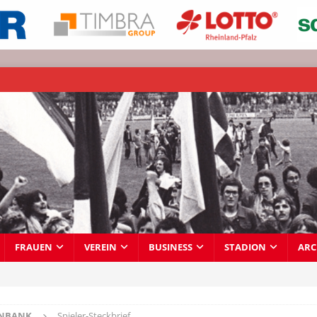
FRAUEN
VEREIN
BUSINESS
STADION
ARC
ENBANK
Spieler-Steckbrief