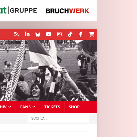
HIV
FANS
TICKETS
SHOP