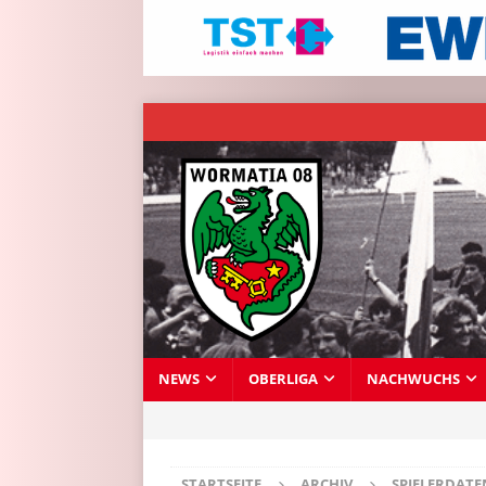
NEWS
OBERLIGA
NACHWUCHS
STARTSEITE
ARCHIV
SPIELERDAT