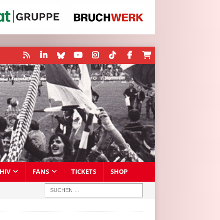
HIV
FANS
TICKETS
SHOP