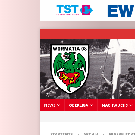
NEWS
OBERLIGA
NACHWUCHS
STARTSEITE
ARCHIV
ERGEBNISDA