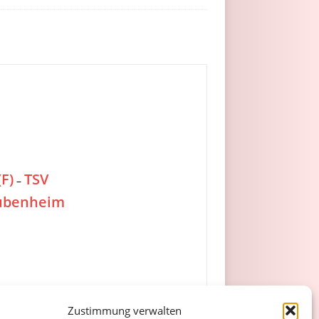
F)
TSV
–
ubenheim
Zustimmung verwalten