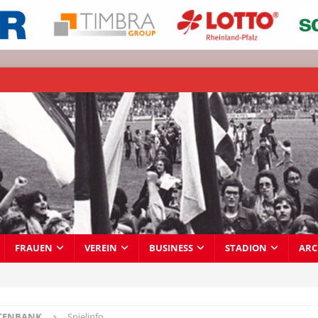
FRAUEN
VEREIN
BUSINESS
STADION
ARC
TENBANK
Spielinfo