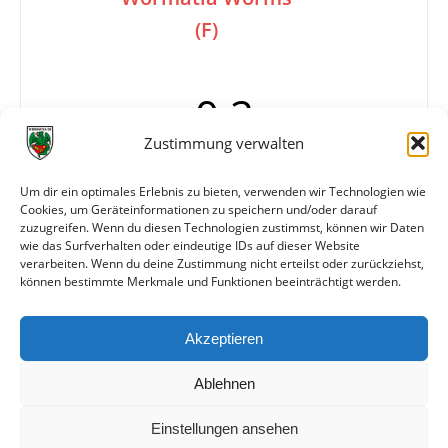
(F)
0:2
Zustimmung verwalten
Tore
0:1 Ruh (65.)
Um dir ein optimales Erlebnis zu bieten, verwenden wir Technologien wie
Cookies, um Geräteinformationen zu speichern und/oder darauf
0:2 Ruh (82.)
zuzugreifen. Wenn du diesen Technologien zustimmst, können wir Daten
Info
6. Spieltag
wie das Surfverhalten oder eindeutige IDs auf dieser Website
verarbeiten. Wenn du deine Zustimmung nicht erteilst oder zurückziehst,
können bestimmte Merkmale und Funktionen beeinträchtigt werden.
Weitere Daten
Akzeptieren
Alle bisherigen Partien der beiden Mannschaften
anzeigen
Ablehnen
Einstellungen ansehen