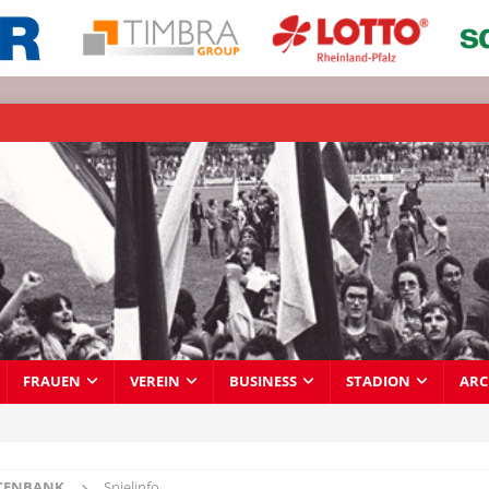
FRAUEN
VEREIN
BUSINESS
STADION
ARC
TENBANK
Spielinfo