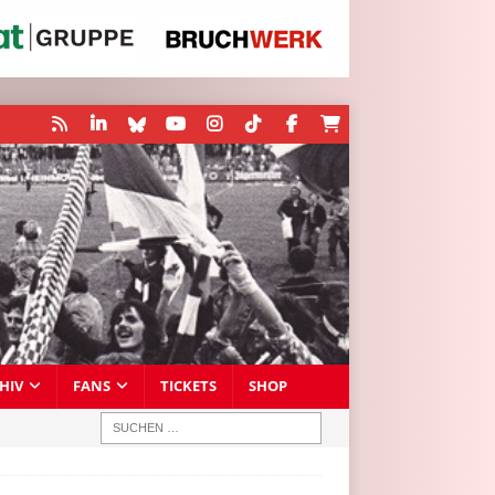
HIV
FANS
TICKETS
SHOP