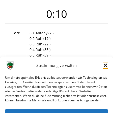
0:10
Tore
0:1 Antony (7.)
0:2 Ruh (19.)
0:3 Ruh (22.)
0:4 Ruh (35.)
0:5 Ruh (39.)
0:6 Magin (42.)
Zustimmung verwalten
0:7 Ruh (51./Foulelfmeter)
0:8 Arslan (76.)
0:9 Antony (80.)
Um dir ein optimales Erlebnis zu bieten, verwenden wir Technologien wie
Cookies, um Geräteinformationen zu speichern und/oder darauf
0:10 (86./Eigentor)
zuzugreifen. Wenn du diesen Technologien zustimmst, können wir Daten
Info
17. Spieltag
wie das Surfverhalten oder eindeutige IDs auf dieser Website
verarbeiten. Wenn du deine Zustimmung nicht erteilst oder zurückziehst,
können bestimmte Merkmale und Funktionen beeinträchtigt werden.
Weitere Daten