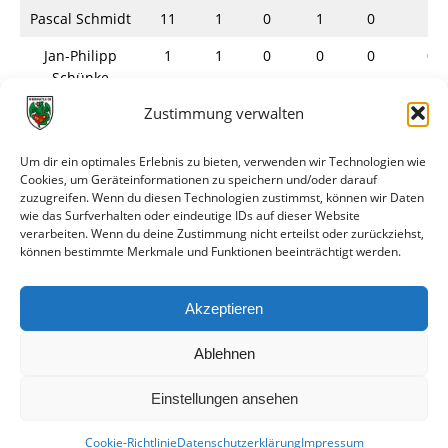
Pascal Schmidt
11
1
0
1
0
1
Jan-Philipp
1
1
0
0
0
0
Schünke
Zustimmung verwalten
Lennart Thum
5
4
0
1
0
0
Kevin Urban
2
0
0
0
0
0
Um dir ein optimales Erlebnis zu bieten, verwenden wir Technologien wie
Cookies, um Geräteinformationen zu speichern und/oder darauf
Giorgi Veleanu
5
0
0
2
0
0
zuzugreifen. Wenn du diesen Technologien zustimmst, können wir Daten
wie das Surfverhalten oder eindeutige IDs auf dieser Website
Dennis
0
0
0
0
0
0
verarbeiten. Wenn du deine Zustimmung nicht erteilst oder zurückziehst,
Weiland
können bestimmte Merkmale und Funktionen beeinträchtigt werden.
Luis Zaguhn
4
1
0
0
1
0
Akzeptieren
Gesamt
261
37
52
51
1
3
Ablehnen
Einstellungen ansehen
Cookie-Richtlinie
Datenschutzerklärung
Impressum