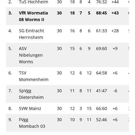
2.
TuS Hochheim
30
18
8
4
76:32
+44
62
3.
VfR Wormatia
30
18
7
5
88:45
+43
61
08 Worms II
4.
SG Eintracht
30
16
8
6
61:33
+28
56
Herrnsheim
5.
ASV
30
15
6
9
69:60
+9
51
Nibelungen
Worms
6.
TSV
30
12
6
12
64:58
+6
42
Mommenheim
7.
SpVgg
30
11
8
11
41:47
-6
41
Dietersheim
8.
SVW Mainz
30
12
3
15
66:60
+6
39
9.
FVgg
30
10
9
11
52:46
+6
39
Mombach 03