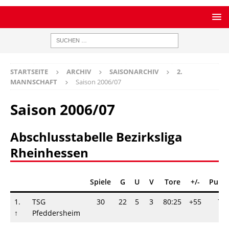
STARTSEITE
ARCHIV
SAISONARCHIV
2.
MANNSCHAFT
Saison 2006/07
Saison 2006/07
Abschlusstabelle Bezirksliga
Rheinhessen
Spiele
G
U
V
Tore
+/-
Punk
1.
TSG
30
22
5
3
80:25
+55
71
↑
Pfeddersheim