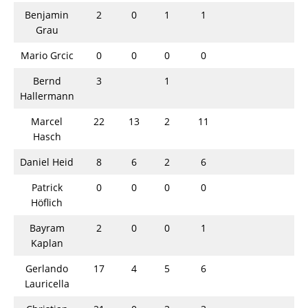
Benjamin
2
0
1
1
Grau
Mario Grcic
0
0
0
0
Bernd
3
1
Hallermann
Marcel
22
13
2
11
Hasch
Daniel Heid
8
6
2
6
Patrick
0
0
0
0
Höflich
Bayram
2
0
0
1
Kaplan
Gerlando
17
4
5
6
Lauricella