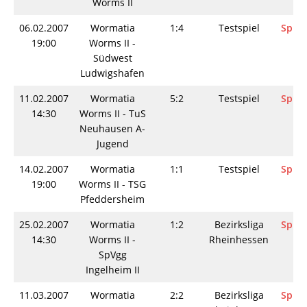
Worms II
06.02.2007
Wormatia
1:4
Testspiel
Spiel
19:00
Worms II -
Südwest
Ludwigshafen
11.02.2007
Wormatia
5:2
Testspiel
Spiel
14:30
Worms II - TuS
Neuhausen A-
Jugend
14.02.2007
Wormatia
1:1
Testspiel
Spiel
19:00
Worms II - TSG
Pfeddersheim
25.02.2007
Wormatia
1:2
Bezirksliga
Spiel
14:30
Worms II -
Rheinhessen
SpVgg
Ingelheim II
11.03.2007
Wormatia
2:2
Bezirksliga
Spiel