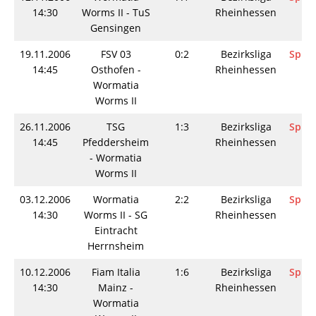
14:30
Worms II - TuS
Rheinhessen
Gensingen
19.11.2006
FSV 03
0:2
Bezirksliga
Spiel
14:45
Osthofen -
Rheinhessen
Wormatia
Worms II
26.11.2006
TSG
1:3
Bezirksliga
Spiel
14:45
Pfeddersheim
Rheinhessen
- Wormatia
Worms II
03.12.2006
Wormatia
2:2
Bezirksliga
Spiel
14:30
Worms II - SG
Rheinhessen
Eintracht
Herrnsheim
10.12.2006
Fiam Italia
1:6
Bezirksliga
Spiel
14:30
Mainz -
Rheinhessen
Wormatia