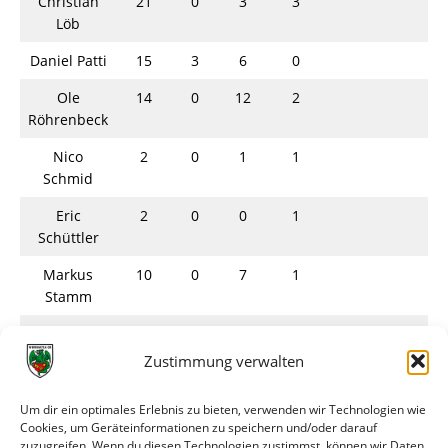
Christian
21
0
3
3
Löb
Daniel Patti
15
3
6
0
Ole
14
0
12
2
Röhrenbeck
Nico
2
0
1
1
Schmid
Eric
2
0
0
1
Schüttler
Markus
10
0
7
1
Stamm
Christian
26
Steiner
Zustimmung verwalten
Kay
21
1
0
0
Um dir ein optimales Erlebnis zu bieten, verwenden wir Technologien wie
Strippel
Cookies, um Geräteinformationen zu speichern und/oder darauf
zuzugreifen. Wenn du diesen Technologien zustimmst, können wir Daten