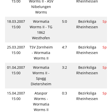
15:00
Worms II - ASV
Rheinhessen
Nibelungen
Worms
18.03.2007
Wormatia
5:0
Bezirksliga
Spiel
15:00
Worms II - TG
Rheinhessen
1862
Westhofen
25.03.2007
TSV Zornheim
4:7
Bezirksliga
Spiel
15:00
- Wormatia
Rheinhessen
Worms II
01.04.2007
Wormatia
3:2
Bezirksliga
Spiel
15:00
Worms II -
Rheinhessen
Spvgg
Dietersheim
15.04.2007
Ataspor
0:3
Bezirksliga
Spiel
15:00
Worms -
Rheinhessen
Wormatia
Worms II