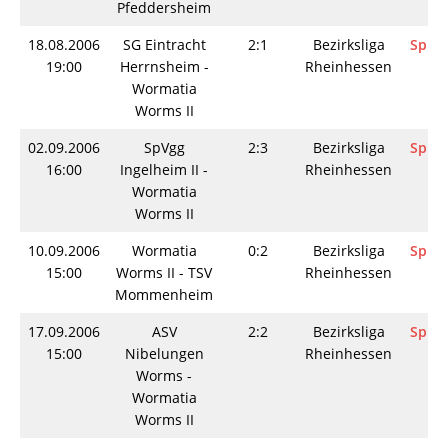
Pfeddersheim
18.08.2006
SG Eintracht
2:1
Bezirksliga
Spiel
19:00
Herrnsheim -
Rheinhessen
Wormatia
Worms II
02.09.2006
SpVgg
2:3
Bezirksliga
Spiel
16:00
Ingelheim II -
Rheinhessen
Wormatia
Worms II
10.09.2006
Wormatia
0:2
Bezirksliga
Spiel
15:00
Worms II - TSV
Rheinhessen
Mommenheim
17.09.2006
ASV
2:2
Bezirksliga
Spiel
15:00
Nibelungen
Rheinhessen
Worms -
Wormatia
Worms II