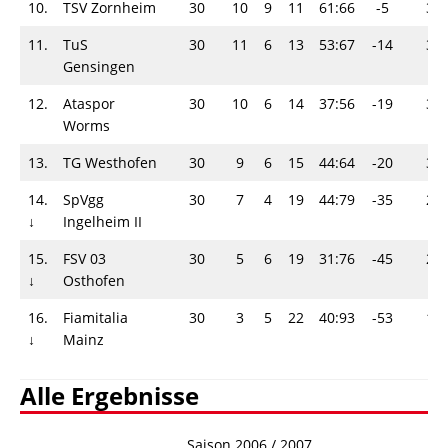
10.
TSV Zornheim
30
10
9
11
61:66
-5
39
11.
TuS
30
11
6
13
53:67
-14
39
Gensingen
12.
Ataspor
30
10
6
14
37:56
-19
36
Worms
13.
TG Westhofen
30
9
6
15
44:64
-20
33
14.
SpVgg
30
7
4
19
44:79
-35
25
↓
Ingelheim II
15.
FSV 03
30
5
6
19
31:76
-45
21
↓
Osthofen
16.
Fiamitalia
30
3
5
22
40:93
-53
14
↓
Mainz
Alle Ergebnisse
Saison 2006 / 2007