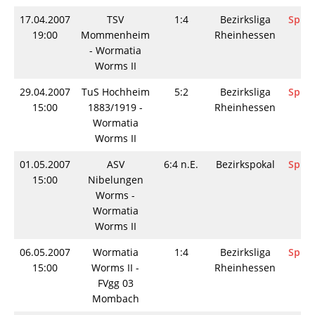
17.04.2007
TSV
1:4
Bezirksliga
Spiel
19:00
Mommenheim
Rheinhessen
- Wormatia
Worms II
29.04.2007
TuS Hochheim
5:2
Bezirksliga
Spiel
15:00
1883/1919 -
Rheinhessen
Wormatia
Worms II
01.05.2007
ASV
6:4 n.E.
Bezirkspokal
Spiel
15:00
Nibelungen
Worms -
Wormatia
Worms II
06.05.2007
Wormatia
1:4
Bezirksliga
Spiel
15:00
Worms II -
Rheinhessen
FVgg 03
Mombach