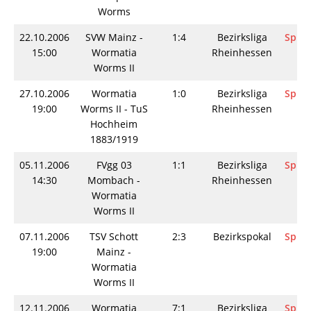
Worms
22.10.2006
SVW Mainz -
1:4
Bezirksliga
Spiel
15:00
Wormatia
Rheinhessen
Worms II
27.10.2006
Wormatia
1:0
Bezirksliga
Spiel
19:00
Worms II - TuS
Rheinhessen
Hochheim
1883/1919
05.11.2006
FVgg 03
1:1
Bezirksliga
Spiel
14:30
Mombach -
Rheinhessen
Wormatia
Worms II
07.11.2006
TSV Schott
2:3
Bezirkspokal
Spiel
19:00
Mainz -
Wormatia
Worms II
12.11.2006
Wormatia
7:1
Bezirksliga
Spiel