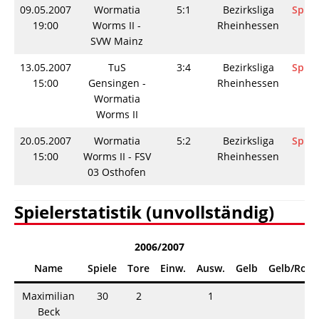
09.05.2007
Wormatia
5:1
Bezirksliga
Spiel
19:00
Worms II -
Rheinhessen
SVW Mainz
13.05.2007
TuS
3:4
Bezirksliga
Spiel
15:00
Gensingen -
Rheinhessen
Wormatia
Worms II
20.05.2007
Wormatia
5:2
Bezirksliga
Spiel
15:00
Worms II - FSV
Rheinhessen
03 Osthofen
Spielerstatistik (unvollständig)
2006/2007
Name
Spiele
Tore
Einw.
Ausw.
Gelb
Gelb/Rot
Maximilian
30
2
1
Beck