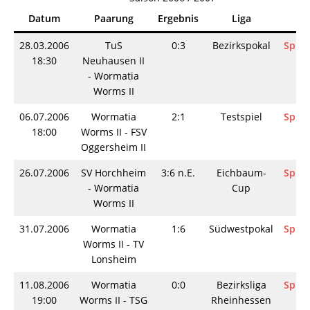
Datum
Paarung
Ergebnis
Liga
Inf
28.03.2006
TuS
0:3
Bezirkspokal
Spiel
18:30
Neuhausen II
- Wormatia
Worms II
06.07.2006
Wormatia
2:1
Testspiel
Spiel
18:00
Worms II - FSV
Oggersheim II
26.07.2006
SV Horchheim
3:6 n.E.
Eichbaum-
Spiel
- Wormatia
Cup
Worms II
31.07.2006
Wormatia
1:6
Südwestpokal
Spiel
Worms II - TV
Lonsheim
11.08.2006
Wormatia
0:0
Bezirksliga
Spiel
19:00
Worms II - TSG
Rheinhessen