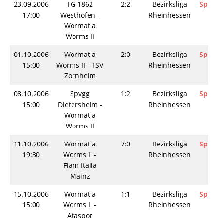
23.09.2006
TG 1862
2:2
Bezirksliga
Spiel
17:00
Westhofen -
Rheinhessen
Wormatia
Worms II
01.10.2006
Wormatia
2:0
Bezirksliga
Spiel
15:00
Worms II - TSV
Rheinhessen
Zornheim
08.10.2006
Spvgg
1:2
Bezirksliga
Spiel
15:00
Dietersheim -
Rheinhessen
Wormatia
Worms II
11.10.2006
Wormatia
7:0
Bezirksliga
Spiel
19:30
Worms II -
Rheinhessen
Fiam Italia
Mainz
15.10.2006
Wormatia
1:1
Bezirksliga
Spiel
15:00
Worms II -
Rheinhessen
Ataspor