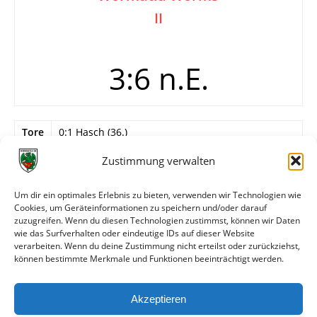
II
3:6 n.E.
Tore
0:1 Hasch (36.)
—
Zustimmung verwalten
0:2 Zeller
1:2 Kocaman (74./Elfmeter)
2:2 Andres
Um dir ein optimales Erlebnis zu bieten, verwenden wir Technologien wie
Cookies, um Geräteinformationen zu speichern und/oder darauf
Info
Eichbaum-Cup, Viertelfinale (beim TuS
zuzugreifen. Wenn du diesen Technologien zustimmst, können wir Daten
Neuhausen)
wie das Surfverhalten oder eindeutige IDs auf dieser Website
verarbeiten. Wenn du deine Zustimmung nicht erteilst oder zurückziehst,
können bestimmte Merkmale und Funktionen beeinträchtigt werden.
Weitere Daten
Akzeptieren
Alle bisherigen Partien der beiden Mannschaften
anzeigen