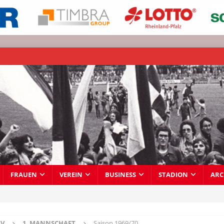
FRAUEN
VEREIN
BUSINESS
STADION
ARC
IV
1. MANNSCHAFT
Saison 1969/70