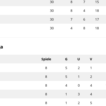
30
8
7
15
30
8
4
18
30
7
6
17
30
4
8
18
ga
Spiele
G
U
V
8
5
2
1
8
5
1
2
8
4
0
4
8
1
3
4
8
1
2
5