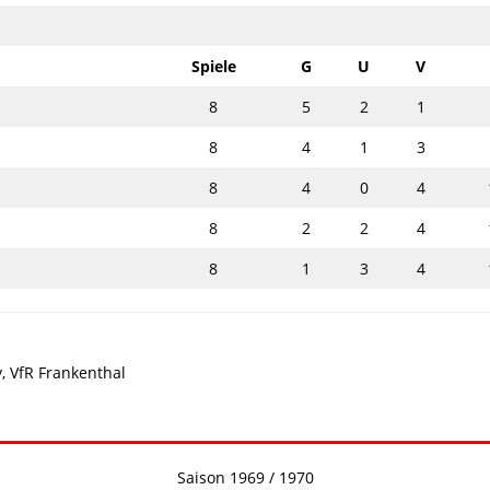
Spiele
G
U
V
8
5
2
1
8
4
1
3
8
4
0
4
8
2
2
4
8
1
3
4
, VfR Frankenthal
Saison 1969 / 1970