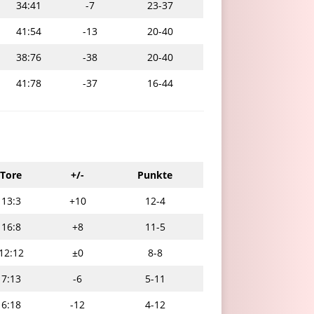
34:41
-7
23-37
41:54
-13
20-40
38:76
-38
20-40
41:78
-37
16-44
Tore
+/-
Punkte
13:3
+10
12-4
16:8
+8
11-5
12:12
±0
8-8
7:13
-6
5-11
6:18
-12
4-12