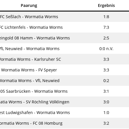
Paarung
Ergebnis
FC Seßlach - Wormatia Worms
1:8
FC Lichtenfels - Wormatia Worms
7:3
eingold 08 Hamm - Wormatia Worms
2:5
VfL Neuwied - Wormatia Worms
0:0 n.V.
ormatia Worms - Karlsruher SC
3:3
Wormatia Worms - FV Speyer
3:3
Wormatia Worms - VfL Neuwied
0:2
 05 Saarbrücken - Wormatia Worms
3:1
tia Worms - SV Röchling Völklingen
3:0
st Ludwigshafen - Wormatia Worms
1:0
rmatia Worms - FC 08 Homburg
3:2