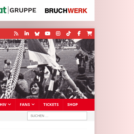
HIV
FANS
TICKETS
SHOP