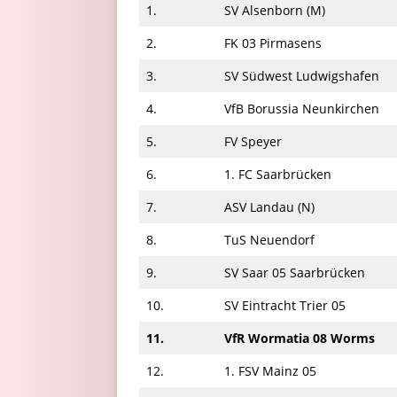
1.
SV Alsenborn (M)
2.
FK 03 Pirmasens
3.
SV Südwest Ludwigshafen
4.
VfB Borussia Neunkirchen
5.
FV Speyer
6.
1. FC Saarbrücken
7.
ASV Landau (N)
8.
TuS Neuendorf
9.
SV Saar 05 Saarbrücken
10.
SV Eintracht Trier 05
11.
VfR Wormatia 08 Worms
12.
1. FSV Mainz 05