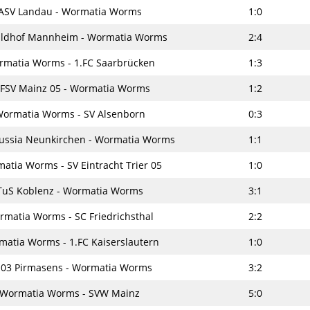
ASV Landau - Wormatia Worms
1:0
ldhof Mannheim - Wormatia Worms
2:4
matia Worms - 1.FC Saarbrücken
1:3
 FSV Mainz 05 - Wormatia Worms
1:2
ormatia Worms - SV Alsenborn
0:3
russia Neunkirchen - Wormatia Worms
1:1
atia Worms - SV Eintracht Trier 05
1:0
TuS Koblenz - Wormatia Worms
3:1
rmatia Worms - SC Friedrichsthal
2:2
atia Worms - 1.FC Kaiserslautern
1:0
 03 Pirmasens - Wormatia Worms
3:2
Wormatia Worms - SVW Mainz
5:0