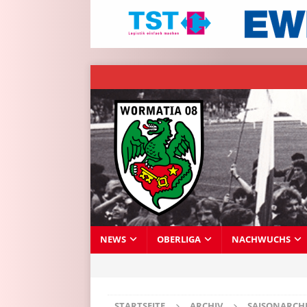
NEWS
OBERLIGA
NACHWUCHS
STARTSEITE
ARCHIV
SAISONARCH