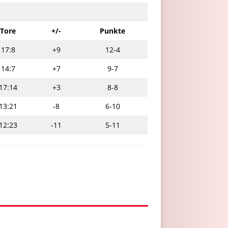
Tore
+/-
Punkte
17:8
+9
12-4
14:7
+7
9-7
17:14
+3
8-8
13:21
-8
6-10
12:23
-11
5-11