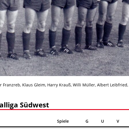
er Franzreb, Klaus Gleim, Harry Krauß, Willi Müller, Albert Leibfried
alliga Südwest
Spiele
G
U
V