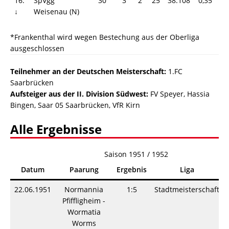
16.
SpVgg
30
3
2
25
38:108
0,35
8
↓
Weisenau (N)
*Frankenthal wird wegen Bestechung aus der Oberliga
ausgeschlossen
Teilnehmer an der Deutschen Meisterschaft:
1.FC
Saarbrücken
Aufsteiger aus der II. Division Südwest:
FV Speyer, Hassia
Bingen, Saar 05 Saarbrücken, VfR Kirn
Alle Ergebnisse
Saison 1951 / 1952
Datum
Paarung
Ergebnis
Liga
22.06.1951
Normannia
1:5
Stadtmeisterschaft
Pfiffligheim -
Wormatia
Worms