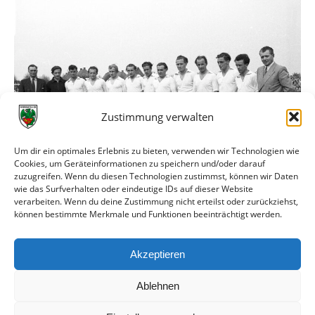
Zustimmung verwalten
Um dir ein optimales Erlebnis zu bieten, verwenden wir Technologien wie
Cookies, um Geräteinformationen zu speichern und/oder darauf
zuzugreifen. Wenn du diesen Technologien zustimmst, können wir Daten
wie das Surfverhalten oder eindeutige IDs auf dieser Website
Wormatias Reservemannschaft – Meister der Reserverunde
verarbeiten. Wenn du deine Zustimmung nicht erteilst oder zurückziehst,
können bestimmte Merkmale und Funktionen beeinträchtigt werden.
von links:
Gustav Finger, Erich Selzer, Harry Böcher, Wilfried
Körner, Hans Klingler, Werner Biontino, Richard Sehrt,
Walter Ebert, Herbert Dennhardt, Ludwig Sattler, Fritz
Akzeptieren
Hammer, Alfred Weiler, Fritz Fries.
Ablehnen