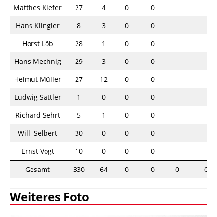
Matthes Kiefer
27
4
0
0
Hans Klingler
8
3
0
0
Horst Löb
28
1
0
0
Hans Mechnig
29
3
0
0
Helmut Müller
27
12
0
0
Ludwig Sattler
1
0
0
0
Richard Sehrt
5
1
0
0
Willi Selbert
30
0
0
0
Ernst Vogt
10
0
0
0
Gesamt
330
64
0
0
0
0
Weiteres Foto