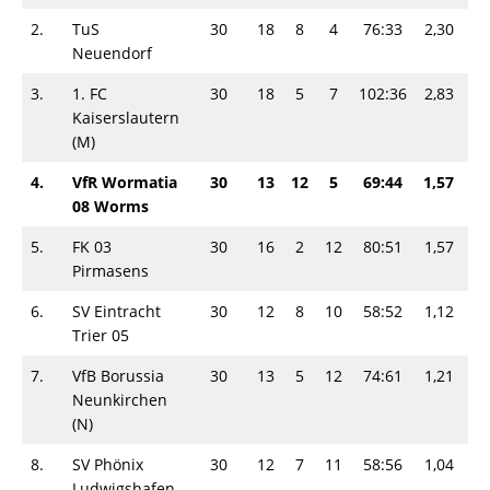
2.
TuS
30
18
8
4
76:33
2,30
4
Neuendorf
3.
1. FC
30
18
5
7
102:36
2,83
4
Kaiserslautern
(M)
4.
VfR Wormatia
30
13
12
5
69:44
1,57
3
08 Worms
5.
FK 03
30
16
2
12
80:51
1,57
3
Pirmasens
6.
SV Eintracht
30
12
8
10
58:52
1,12
3
Trier 05
7.
VfB Borussia
30
13
5
12
74:61
1,21
3
Neunkirchen
(N)
8.
SV Phönix
30
12
7
11
58:56
1,04
3
Ludwigshafen