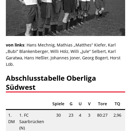
von links
: Hans Mechnig, Mathias „Matthes“ Kiefer, Karl
„Bubi“ Blankenberger, Willi Hölz, Willi „Jule“ Selbert, Karl
Garatwa, Hans Heßler, Johannes Joner, Georg Bogert, Horst
Löb.
Abschlusstabelle Oberliga
Südwest
Spiele
G
U
V
Tore
TQ
Pu
1.
1. FC
30
23
4
3
80:27
2,96
5
DM
Saarbrücken
(N)