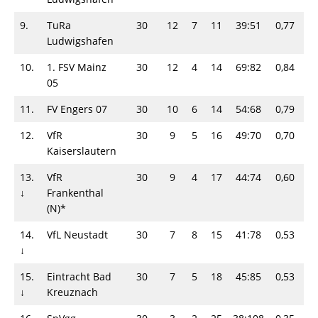
9.
TuRa
30
12
7
11
39:51
0,77
3
Ludwigshafen
10.
1. FSV Mainz
30
12
4
14
69:82
0,84
2
05
11.
FV Engers 07
30
10
6
14
54:68
0,79
2
12.
VfR
30
9
5
16
49:70
0,70
2
Kaiserslautern
13.
VfR
30
9
4
17
44:74
0,60
2
↓
Frankenthal
(N)*
14.
VfL Neustadt
30
7
8
15
41:78
0,53
2
↓
15.
Eintracht Bad
30
7
5
18
45:85
0,53
1
↓
Kreuznach