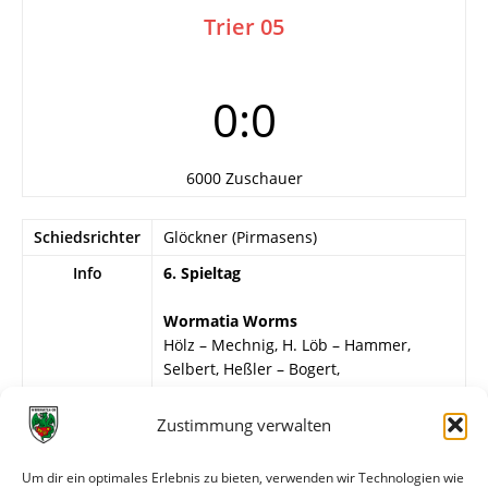
Trier 05
0:0
6000 Zuschauer
Schiedsrichter
Glöckner (Pirmasens)
Info
6. Spieltag
Wormatia Worms
Hölz – Mechnig, H. Löb – Hammer,
Selbert, Heßler – Bogert,
Blankenberger, Garatwa, Joner,
Biontino.
Zustimmung verwalten
Eintracht Trier
Um dir ein optimales Erlebnis zu bieten, verwenden wir Technologien wie