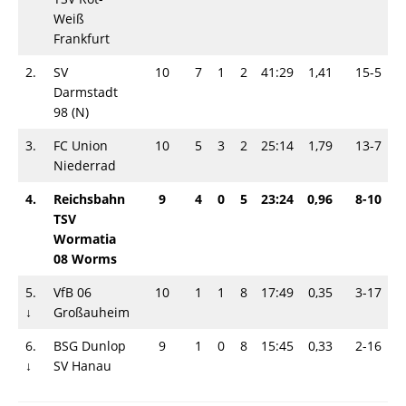
Weiß
Frankfurt
2.
SV
10
7
1
2
41:29
1,41
15-5
Darmstadt
98 (N)
3.
FC Union
10
5
3
2
25:14
1,79
13-7
Niederrad
4.
Reichsbahn
9
4
0
5
23:24
0,96
8-10
TSV
Wormatia
08 Worms
5.
VfB 06
10
1
1
8
17:49
0,35
3-17
↓
Großauheim
6.
BSG Dunlop
9
1
0
8
15:45
0,33
2-16
↓
SV Hanau