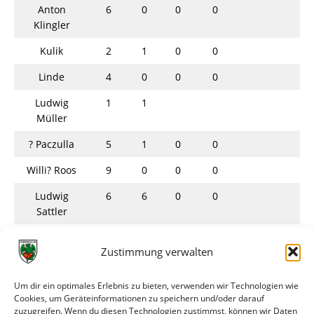
Anton
6
0
0
0
Klingler
Kulik
2
1
0
0
Linde
4
0
0
0
Ludwig
1
1
Müller
? Paczulla
5
1
0
0
Willi? Roos
9
0
0
0
Ludwig
6
6
0
0
Sattler
? Schott
1
0
0
0
Zustimmung verwalten
Heini
1
0
0
0
Schwind
Um dir ein optimales Erlebnis zu bieten, verwenden wir Technologien wie
Cookies, um Geräteinformationen zu speichern und/oder darauf
Hans Uhl
2
1
0
0
zuzugreifen. Wenn du diesen Technologien zustimmst, können wir Daten