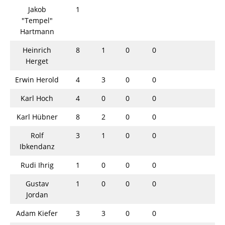
Jakob
1
"Tempel"
Hartmann
Heinrich
8
1
0
0
Herget
Erwin Herold
4
3
0
0
Karl Hoch
4
0
0
0
Karl Hübner
8
2
0
0
Rolf
3
1
0
0
Ibkendanz
Rudi Ihrig
1
0
0
0
Gustav
1
0
0
0
Jordan
Adam Kiefer
3
3
0
0