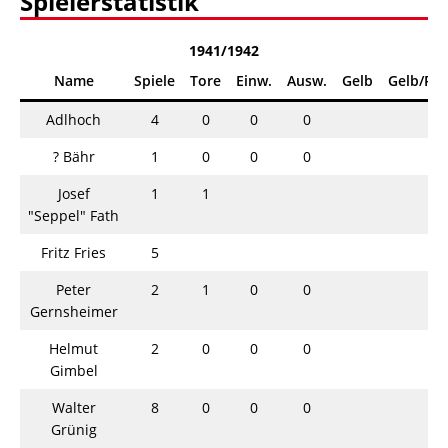
Spielerstatistik
1941/1942
Name
Spiele
Tore
Einw.
Ausw.
Gelb
Gelb/Rot
Adlhoch
4
0
0
0
? Bähr
1
0
0
0
Josef
1
1
"Seppel" Fath
Fritz Fries
5
Peter
2
1
0
0
Gernsheimer
Helmut
2
0
0
0
Gimbel
Walter
8
0
0
0
Grünig