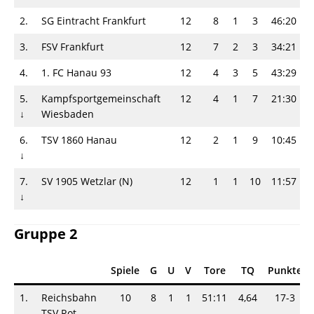
2.
SG Eintracht Frankfurt
12
8
1
3
46:20
2
3.
FSV Frankfurt
12
7
2
3
34:21
1
4.
1. FC Hanau 93
12
4
3
5
43:29
1
5.
Kampfsportgemeinschaft
12
4
1
7
21:30
0
↓
Wiesbaden
6.
TSV 1860 Hanau
12
2
1
9
10:45
0
↓
7.
SV 1905 Wetzlar (N)
12
1
1
10
11:57
0
↓
Gruppe 2
Spiele
G
U
V
Tore
TQ
Punkte
1.
Reichsbahn
10
8
1
1
51:11
4,64
17-3
TSV Rot-