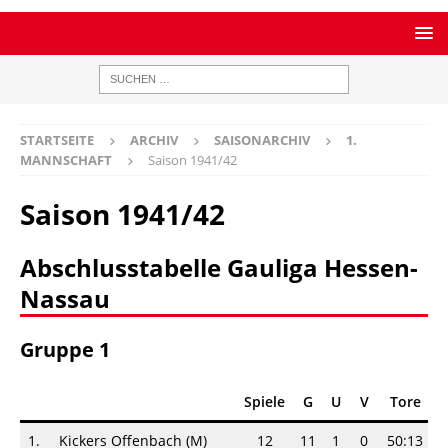
STARTSEITE
ARCHIV
SAISONARCHIV
1.
MANNSCHAFT
Saison 1941/42
Saison 1941/42
Abschlusstabelle Gauliga Hessen-
Nassau
Gruppe 1
Spiele
G
U
V
Tore
1.
Kickers Offenbach (M)
12
11
1
0
50:13
3