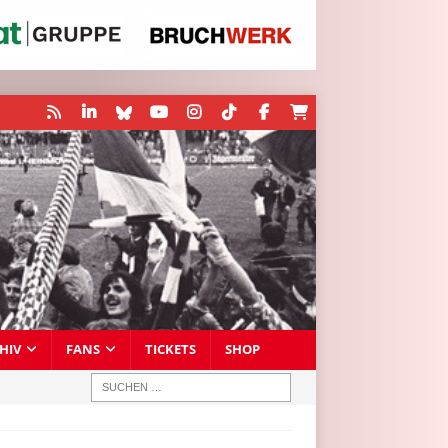
HIV
FANS
TICKETS
SHOP