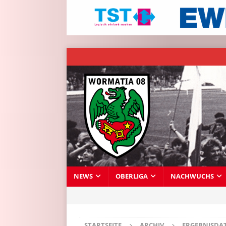
NEWS
OBERLIGA
NACHWUCHS
STARTSEITE
ARCHIV
ERGEBNISDA