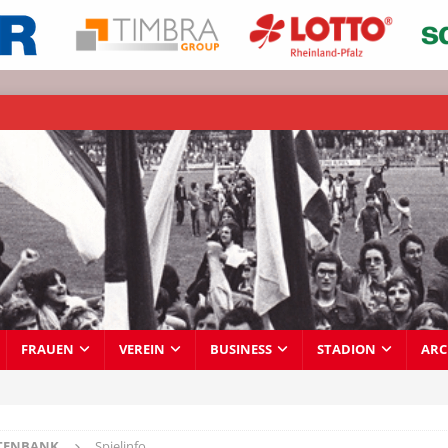
FRAUEN
VEREIN
BUSINESS
STADION
ARC
TENBANK
Spielinfo