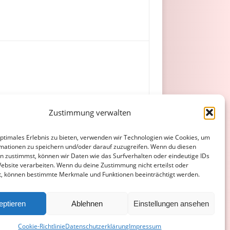
Zustimmung verwalten
G Höchst)
optimales Erlebnis zu bieten, verwenden wir Technologien wie Cookies, um
mationen zu speichern und/oder darauf zuzugreifen. Wenn du diesen
n zustimmst, können wir Daten wie das Surfverhalten oder eindeutige IDs
Website verarbeiten. Wenn du deine Zustimmung nicht erteilst oder
t, können bestimmte Merkmale und Funktionen beeinträchtigt werden.
ATENSCHUTZERKLÄRUNG
COOKIE-RICHTLINIE (EU)
eptieren
Ablehnen
Einstellungen ansehen
Cookie-Richtlinie
Datenschutzerklärung
Impressum