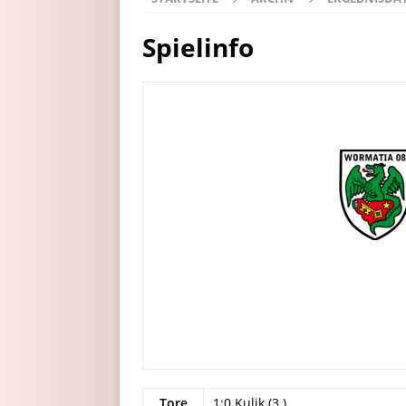
Spielinfo
Tore
1:0 Kulik (3.)