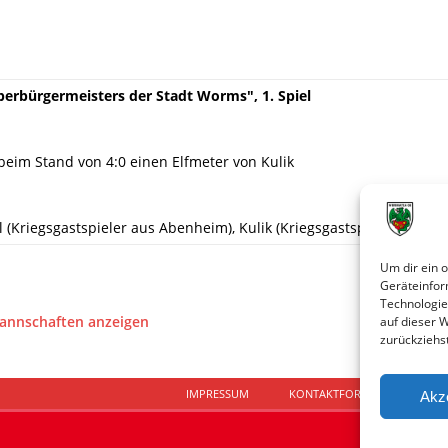
berbürgermeisters der Stadt Worms", 1. Spiel
beim Stand von 4:0 einen Elfmeter von Kulik
 (Kriegsgastspieler aus Abenheim), Kulik (Kriegsgastspieler der TS
Um dir ein 
Geräteinfor
Technologie
Mannschaften anzeigen
auf dieser 
zurückziehs
IMPRESSUM
KONTAKTFORMULAR
D
Akz