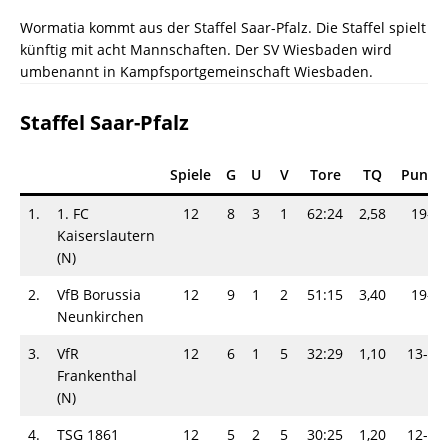
Wormatia kommt aus der Staffel Saar-Pfalz. Die Staffel spielt
künftig mit acht Mannschaften. Der SV Wiesbaden wird
umbenannt in Kampfsportgemeinschaft Wiesbaden.
Staffel Saar-Pfalz
Spiele
G
U
V
Tore
TQ
Punkt
1.
1. FC
12
8
3
1
62:24
2,58
19-5
Kaiserslautern
(N)
2.
VfB Borussia
12
9
1
2
51:15
3,40
19-5
Neunkirchen
3.
VfR
12
6
1
5
32:29
1,10
13-11
Frankenthal
(N)
4.
TSG 1861
12
5
2
5
30:25
1,20
12-12