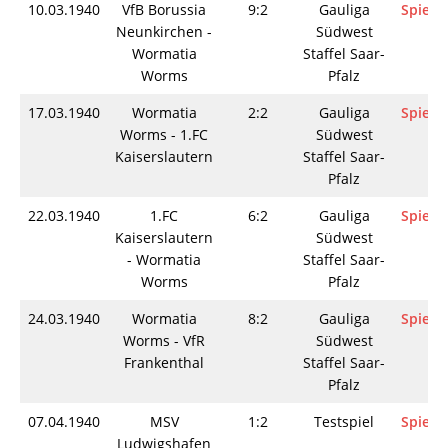
10.03.1940
VfB Borussia
9:2
Gauliga
Spielin
Neunkirchen -
Südwest
Wormatia
Staffel Saar-
Worms
Pfalz
17.03.1940
Wormatia
2:2
Gauliga
Spielin
Worms - 1.FC
Südwest
Kaiserslautern
Staffel Saar-
Pfalz
22.03.1940
1.FC
6:2
Gauliga
Spielin
Kaiserslautern
Südwest
- Wormatia
Staffel Saar-
Worms
Pfalz
24.03.1940
Wormatia
8:2
Gauliga
Spielin
Worms - VfR
Südwest
Frankenthal
Staffel Saar-
Pfalz
07.04.1940
MSV
1:2
Testspiel
Spielin
Ludwigshafen