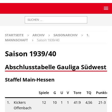
STARTSEITE
ARCHIV
SAISONARCHIV
1.
MANNSCHAFT
Saison 1939/40
Saison 1939/40
Abschlusstabelle Gauliga Südwest
Staffel Main-Hessen
Spiele
G
U
V
Tore
TQ
Punkte
1.
Kickers
12
10
1
1
41:9
4,56
21-3
Offenbach