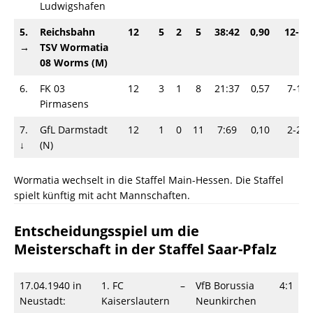
Ludwigshafen
5.
Reichsbahn
12
5
2
5
38:42
0,90
12-12
→
TSV Wormatia
08 Worms (M)
6.
FK 03
12
3
1
8
21:37
0,57
7-17
Pirmasens
7.
GfL Darmstadt
12
1
0
11
7:69
0,10
2-22
↓
(N)
Wormatia wechselt in die Staffel Main-Hessen. Die Staffel
spielt künftig mit acht Mannschaften.
Entscheidungsspiel um die
Meisterschaft in der Staffel Saar-Pfalz
17.04.1940 in
1. FC
–
VfB Borussia
4:1
Neustadt:
Kaiserslautern
Neunkirchen