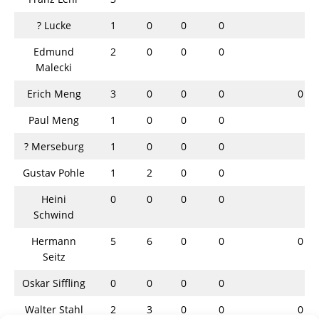
? Lucke
1
0
0
0
Edmund
2
0
0
0
Malecki
Erich Meng
3
0
0
0
0
Paul Meng
1
0
0
0
? Merseburg
1
0
0
0
Gustav Pohle
1
2
0
0
Heini
0
0
0
0
Schwind
Hermann
5
6
0
0
0
Seitz
Oskar Siffling
0
0
0
0
Walter Stahl
2
3
0
0
0