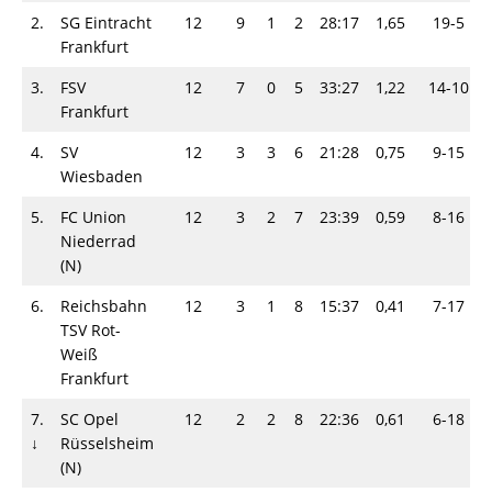
2.
SG Eintracht
12
9
1
2
28:17
1,65
19-5
Frankfurt
3.
FSV
12
7
0
5
33:27
1,22
14-10
Frankfurt
4.
SV
12
3
3
6
21:28
0,75
9-15
Wiesbaden
5.
FC Union
12
3
2
7
23:39
0,59
8-16
Niederrad
(N)
6.
Reichsbahn
12
3
1
8
15:37
0,41
7-17
TSV Rot-
Weiß
Frankfurt
7.
SC Opel
12
2
2
8
22:36
0,61
6-18
↓
Rüsselsheim
(N)