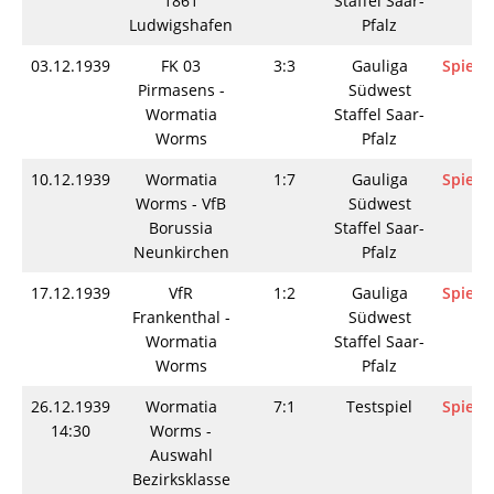
1861
Staffel Saar-
Ludwigshafen
Pfalz
03.12.1939
FK 03
3:3
Gauliga
Spielin
Pirmasens -
Südwest
Wormatia
Staffel Saar-
Worms
Pfalz
10.12.1939
Wormatia
1:7
Gauliga
Spielin
Worms - VfB
Südwest
Borussia
Staffel Saar-
Neunkirchen
Pfalz
17.12.1939
VfR
1:2
Gauliga
Spielin
Frankenthal -
Südwest
Wormatia
Staffel Saar-
Worms
Pfalz
26.12.1939
Wormatia
7:1
Testspiel
Spielin
14:30
Worms -
Auswahl
Bezirksklasse