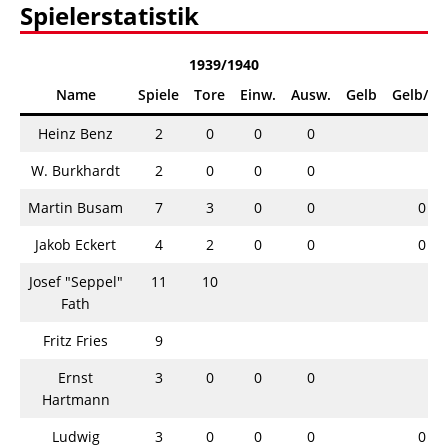
Spielerstatistik
1939/1940
Name
Spiele
Tore
Einw.
Ausw.
Gelb
Gelb/Ro
Heinz Benz
2
0
0
0
W. Burkhardt
2
0
0
0
Martin Busam
7
3
0
0
0
Jakob Eckert
4
2
0
0
0
Josef "Seppel"
11
10
Fath
Fritz Fries
9
Ernst
3
0
0
0
Hartmann
Ludwig
3
0
0
0
0