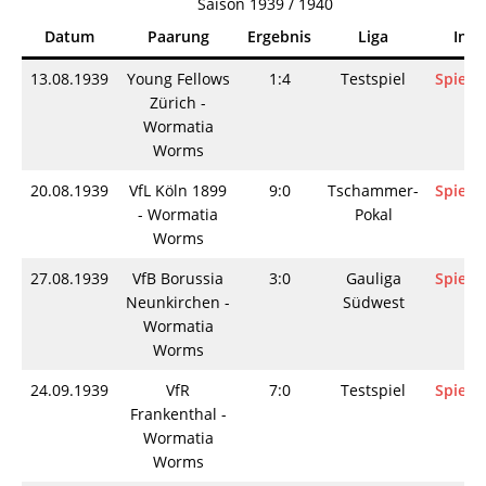
Saison 1939 / 1940
Datum
Paarung
Ergebnis
Liga
Info
13.08.1939
Young Fellows
1:4
Testspiel
Spielin
Zürich -
Wormatia
Worms
20.08.1939
VfL Köln 1899
9:0
Tschammer-
Spielin
- Wormatia
Pokal
Worms
27.08.1939
VfB Borussia
3:0
Gauliga
Spielin
Neunkirchen -
Südwest
Wormatia
Worms
24.09.1939
VfR
7:0
Testspiel
Spielin
Frankenthal -
Wormatia
Worms