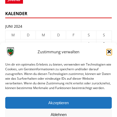
KALENDER
JUNI 2024
M
D
M
D
F
S
S
1
2
Zustimmung verwalten
3
4
5
6
7
8
9
10
11
12
13
14
15
16
Um dir ein optimales Erlebnis zu bieten, verwenden wir Technologien wie
17
18
19
20
21
22
23
Cookies, um Geräteinformationen zu speichern und/oder darauf
zuzugreifen. Wenn du diesen Technologien zustimmst, können wir Daten
24
25
26
27
28
29
30
wie das Surfverhalten oder eindeutige IDs auf dieser Website
verarbeiten. Wenn du deine Zustimmung nicht erteilst oder zurückziehst,
« Mai
Juli »
können bestimmte Merkmale und Funktionen beeinträchtigt werden.
ARCHIV
Akzeptieren
Ablehnen