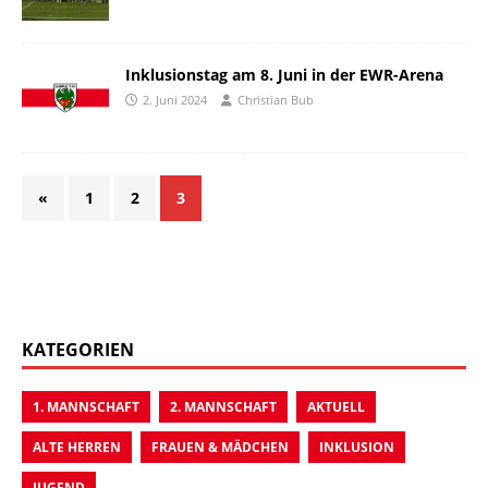
Inklusionstag am 8. Juni in der EWR-Arena
2. Juni 2024
Christian Bub
«
1
2
3
KATEGORIEN
1. MANNSCHAFT
2. MANNSCHAFT
AKTUELL
ALTE HERREN
FRAUEN & MÄDCHEN
INKLUSION
JUGEND