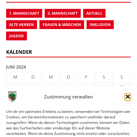
1. MANNSCHAFT
2. MANNSCHAFT
AKTUELL
ALTE HERREN
FRAUEN & MÄDCHEN
INKLUSION
JUGEND
KALENDER
JUNI 2024
M
D
M
D
F
S
S
1
2
Zustimmung verwalten
3
4
5
6
7
8
9
10
11
12
13
14
15
16
Um dir ein optimales Erlebnis zu bieten, verwenden wir Technologien wie
Cookies, um Geräteinformationen zu speichern und/oder darauf
17
18
19
20
21
22
23
zuzugreifen. Wenn du diesen Technologien zustimmst, können wir Daten
24
25
26
27
28
29
30
wie das Surfverhalten oder eindeutige IDs auf dieser Website
verarbeiten. Wenn du deine Zustimmung nicht erteilst oder zurückziehst,
« Mai
Juli »