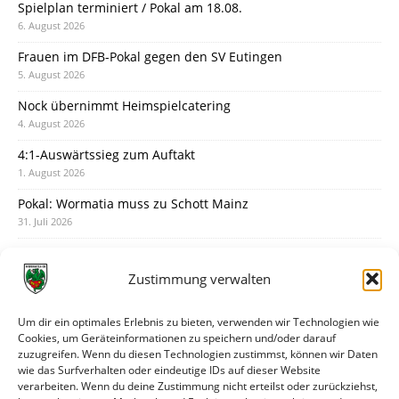
Spielplan terminiert / Pokal am 18.08.
6. August 2026
Frauen im DFB-Pokal gegen den SV Eutingen
5. August 2026
Nock übernimmt Heimspielcatering
4. August 2026
4:1-Auswärtssieg zum Auftakt
1. August 2026
Pokal: Wormatia muss zu Schott Mainz
31. Juli 2026
Wormatia trauert um Jürgen Dinger
30. Juli 2026
Zustimmung verwalten
Deine Spielminute: 89+1
28. Juli 2026
Um dir ein optimales Erlebnis zu bieten, verwenden wir Technologien wie
Cookies, um Geräteinformationen zu speichern und/oder darauf
Neuer Rückensponsor
zuzugreifen. Wenn du diesen Technologien zustimmst, können wir Daten
28. Juli 2026
wie das Surfverhalten oder eindeutige IDs auf dieser Website
verarbeiten. Wenn du deine Zustimmung nicht erteilst oder zurückziehst,