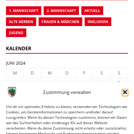
1. MANNSCHAFT
2. MANNSCHAFT
AKTUELL
ALTE HERREN
FRAUEN & MÄDCHEN
INKLUSION
JUGEND
KALENDER
JUNI 2024
M
D
M
D
F
S
S
1
2
Zustimmung verwalten
3
4
5
6
7
8
9
10
11
12
13
14
15
16
Um dir ein optimales Erlebnis zu bieten, verwenden wir Technologien wie
Cookies, um Geräteinformationen zu speichern und/oder darauf
17
18
19
20
21
22
23
zuzugreifen. Wenn du diesen Technologien zustimmst, können wir Daten
24
25
26
27
28
29
30
wie das Surfverhalten oder eindeutige IDs auf dieser Website
verarbeiten. Wenn du deine Zustimmung nicht erteilst oder zurückziehst,
« Mai
Juli »
können bestimmte Merkmale und Funktionen beeinträchtigt werden.