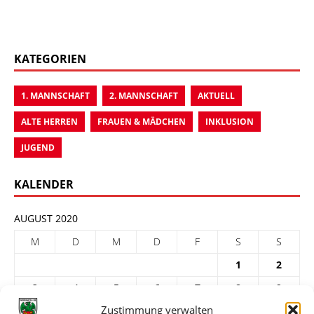
KATEGORIEN
1. MANNSCHAFT
2. MANNSCHAFT
AKTUELL
ALTE HERREN
FRAUEN & MÄDCHEN
INKLUSION
JUGEND
KALENDER
AUGUST 2020
M
D
M
D
F
S
S
1
2
3
4
5
6
7
8
9
Zustimmung verwalten
10
11
12
13
14
15
16