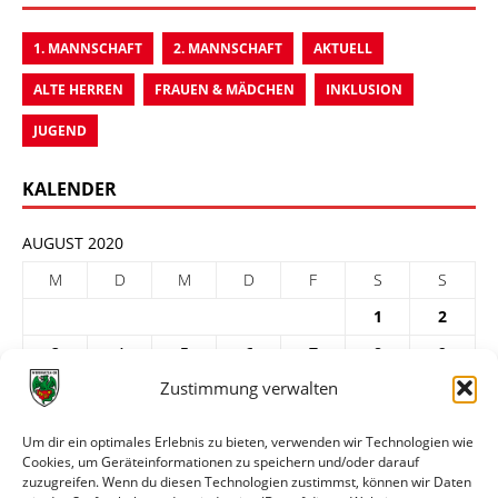
1. MANNSCHAFT
2. MANNSCHAFT
AKTUELL
ALTE HERREN
FRAUEN & MÄDCHEN
INKLUSION
JUGEND
KALENDER
AUGUST 2020
M
D
M
D
F
S
S
1
2
3
4
5
6
7
8
9
Zustimmung verwalten
10
11
12
13
14
15
16
17
18
19
20
21
22
23
Um dir ein optimales Erlebnis zu bieten, verwenden wir Technologien wie
Cookies, um Geräteinformationen zu speichern und/oder darauf
24
25
26
27
28
29
30
zuzugreifen. Wenn du diesen Technologien zustimmst, können wir Daten