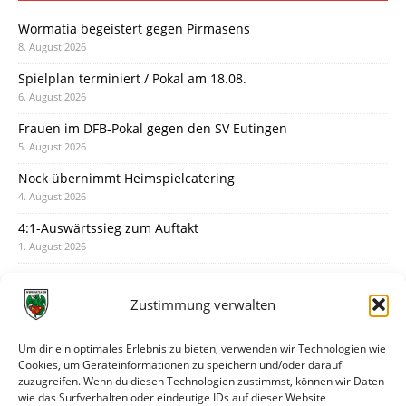
Wormatia begeistert gegen Pirmasens
8. August 2026
Spielplan terminiert / Pokal am 18.08.
6. August 2026
Frauen im DFB-Pokal gegen den SV Eutingen
5. August 2026
Nock übernimmt Heimspielcatering
4. August 2026
4:1-Auswärtssieg zum Auftakt
1. August 2026
Pokal: Wormatia muss zu Schott Mainz
31. Juli 2026
Zustimmung verwalten
Wormatia trauert um Jürgen Dinger
30. Juli 2026
Um dir ein optimales Erlebnis zu bieten, verwenden wir Technologien wie
Cookies, um Geräteinformationen zu speichern und/oder darauf
Deine Spielminute: 89+1
zuzugreifen. Wenn du diesen Technologien zustimmst, können wir Daten
28. Juli 2026
wie das Surfverhalten oder eindeutige IDs auf dieser Website