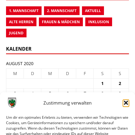
1. MANNSCHAFT
2. MANNSCHAFT
AKTUELL
ALTE HERREN
FRAUEN & MÄDCHEN
INKLUSION
JUGEND
KALENDER
AUGUST 2020
M
D
M
D
F
S
S
1
2
3
4
5
6
7
8
9
Zustimmung verwalten
10
11
12
13
14
15
16
17
18
19
20
21
22
23
Um dir ein optimales Erlebnis zu bieten, verwenden wir Technologien wie
Cookies, um Geräteinformationen zu speichern und/oder darauf
24
25
26
27
28
29
30
zuzugreifen. Wenn du diesen Technologien zustimmst, können wir Daten
31
wie das Surfverhalten oder eindeutige IDs auf dieser Website