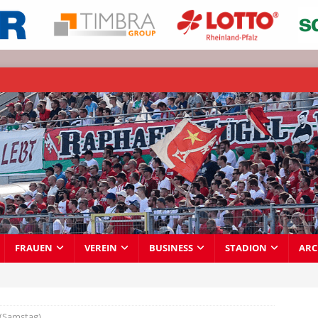
FRAUEN
VEREIN
BUSINESS
STADION
ARC
 (Samstag)