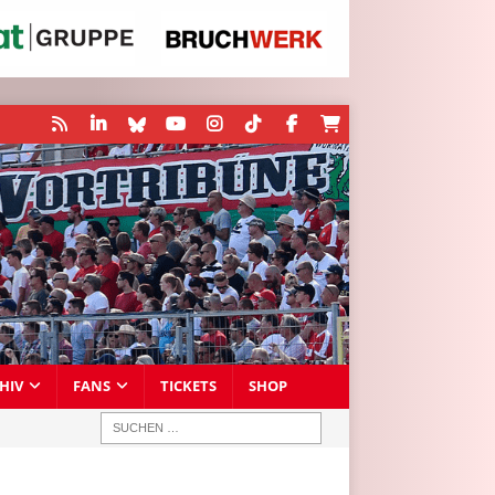
HIV
FANS
TICKETS
SHOP