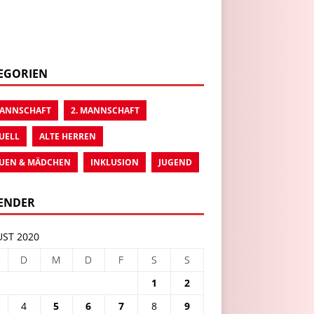
EGORIEN
MANNSCHAFT
2. MANNSCHAFT
UELL
ALTE HERREN
UEN & MÄDCHEN
INKLUSION
JUGEND
ENDER
ST 2020
D
M
D
F
S
S
1
2
4
5
6
7
8
9