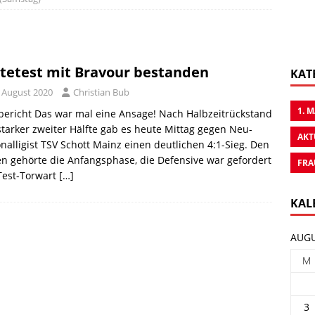
tetest mit Bravour bestanden
KAT
. August 2020
Christian Bub
1. 
bericht Das war mal eine Ansage! Nach Halbzeitrückstand
tarker zweiter Hälfte gab es heute Mittag gegen Neu-
AKT
nalligist TSV Schott Mainz einen deutlichen 4:1-Sieg. Den
n gehörte die Anfangsphase, die Defensive war gefordert
FRA
Test-Torwart
[…]
KAL
AUGU
M
3