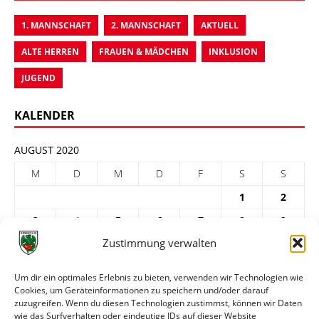
1. MANNSCHAFT
2. MANNSCHAFT
AKTUELL
ALTE HERREN
FRAUEN & MÄDCHEN
INKLUSION
JUGEND
KALENDER
AUGUST 2020
M
D
M
D
F
S
S
1
2
3
4
5
6
7
8
9
Zustimmung verwalten
10
11
12
13
14
15
16
17
18
19
20
21
22
23
Um dir ein optimales Erlebnis zu bieten, verwenden wir Technologien wie
Cookies, um Geräteinformationen zu speichern und/oder darauf
24
25
26
27
28
29
30
zuzugreifen. Wenn du diesen Technologien zustimmst, können wir Daten
31
wie das Surfverhalten oder eindeutige IDs auf dieser Website