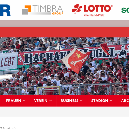
FRAUEN
VEREIN
BUSINESS
STADION
ARC
 (Montag)