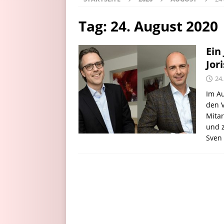
Tag:
24. August 2020
Ein
Jor
24
Im Au
den V
Mitar
und 
Sven