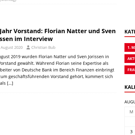
 Jahr Vorstand: Florian Natter und Sven
KAT
issen im Interview
. August 2020
Christian Bub
1. 
gust 2019 wurden Florian Natter und Sven Jorissen in
AKT
orstand gewählt. Während Florian seine Expertise als
beiter von Deutsche Bank im Bereich Finanzen einbringt
FRA
zum geschäftsführenden Vorstand gehört, kümmert sich
 als
[…]
KAL
AUGU
M
3