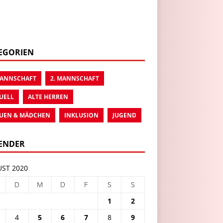
EGORIEN
MANNSCHAFT
2. MANNSCHAFT
UELL
ALTE HERREN
UEN & MÄDCHEN
INKLUSION
JUGEND
ENDER
ST 2020
D
M
D
F
S
S
1
2
4
5
6
7
8
9