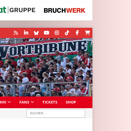
HIV
FANS
TICKETS
SHOP