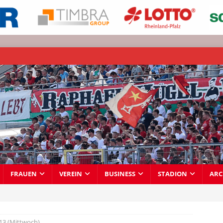
FRAUEN
VEREIN
BUSINESS
STADION
ARC
13 (Mittwoch)