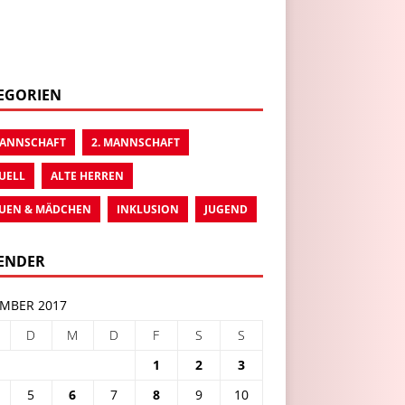
EGORIEN
MANNSCHAFT
2. MANNSCHAFT
UELL
ALTE HERREN
UEN & MÄDCHEN
INKLUSION
JUGEND
ENDER
MBER 2017
D
M
D
F
S
S
1
2
3
5
6
7
8
9
10