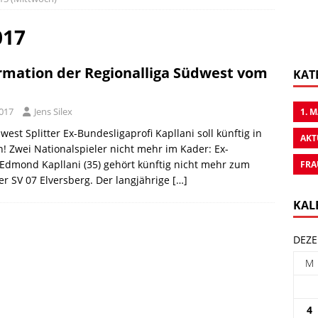
017
rmation der Regionalliga Südwest vom
KAT
017
Jens Silex
1. 
west Splitter Ex-Bundesligaprofi Kapllani soll künftig in
AKT
en! Zwei Nationalspieler nicht mehr im Kader: Ex-
 Edmond Kapllani (35) gehört künftig nicht mehr zum
FRA
er SV 07 Elversberg. Der langjährige
[…]
KAL
DEZE
M
4