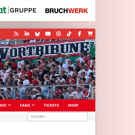
HIV
FANS
TICKETS
SHOP