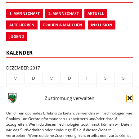
1. MANNSCHAFT
2. MANNSCHAFT
AKTUELL
ALTE HERREN
FRAUEN & MÄDCHEN
INKLUSION
JUGEND
KALENDER
DEZEMBER 2017
M
D
M
D
F
S
S
1
2
3
Zustimmung verwalten
4
5
6
7
8
9
10
11
12
13
14
15
16
17
Um dir ein optimales Erlebnis zu bieten, verwenden wir Technologien wie
Cookies, um Geräteinformationen zu speichern und/oder darauf
18
19
20
21
22
23
24
zuzugreifen. Wenn du diesen Technologien zustimmst, können wir Daten
25
26
27
28
29
30
31
wie das Surfverhalten oder eindeutige IDs auf dieser Website
verarbeiten. Wenn du deine Zustimmung nicht erteilst oder zurückziehst,
« Nov.
Jan. »