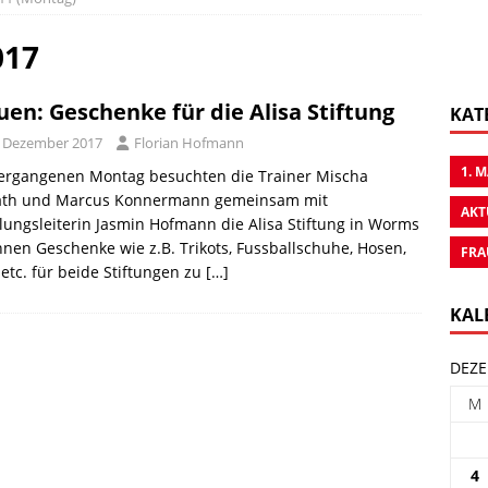
017
uen: Geschenke für die Alisa Stiftung
KAT
. Dezember 2017
Florian Hofmann
1. 
ergangenen Montag besuchten die Trainer Mischa
rath und Marcus Konnermann gemeinsam mit
AKT
lungsleiterin Jasmin Hofmann die Alisa Stiftung in Worms
nen Geschenke wie z.B. Trikots, Fussballschuhe, Hosen,
FRA
 etc. für beide Stiftungen zu
[…]
KAL
DEZE
M
4