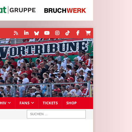
HIV
FANS
TICKETS
SHOP