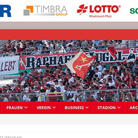
FRAUEN
VEREIN
BUSINESS
STADION
ARC
11 (Montag)