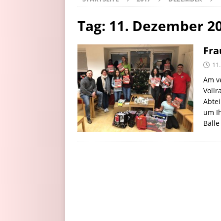
Tag:
11. Dezember 2
Fra
11
Am v
Voll
Abtei
um Ih
Bälle