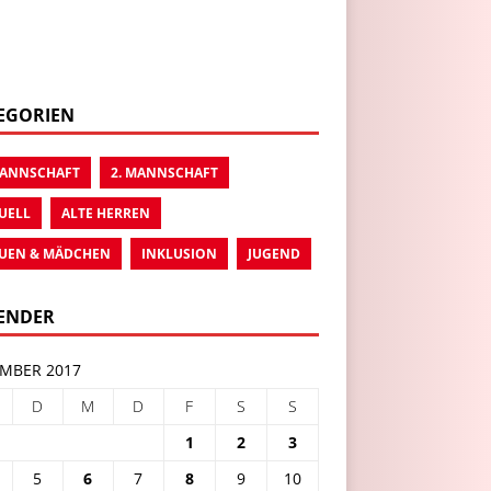
EGORIEN
MANNSCHAFT
2. MANNSCHAFT
UELL
ALTE HERREN
UEN & MÄDCHEN
INKLUSION
JUGEND
ENDER
MBER 2017
D
M
D
F
S
S
1
2
3
5
6
7
8
9
10