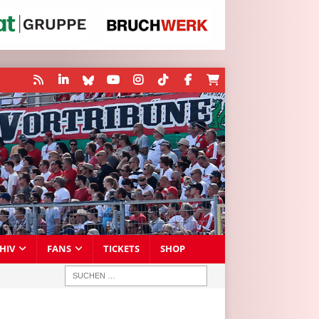
HIV
FANS
TICKETS
SHOP