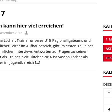
17
n kann hier viel erreichen!
KAT
 Dezember 2017
1. 
a Löcher, Trainer unseres U15-Regionalligateams und
licher Leiter im Aufbaubereich, gibt im ersten Teil eines
AKT
hrlichen Interviews Antworten auf Fragen zu seiner
t als Trainer. Seit Oktober 2016 ist Sascha Löcher als
FRA
ner im Jugendbereich
[…]
KAL
DEZE
M
4