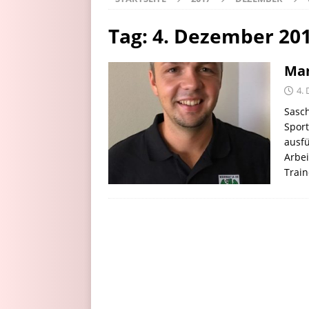
Tag:
4. Dezember 20
Ma
4.
Sasch
Sport
ausfü
Arbei
Trai