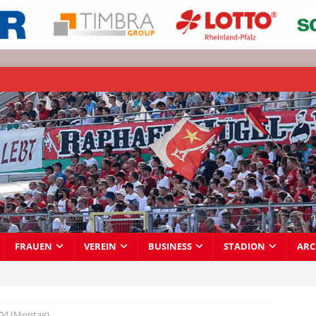
FRAUEN
VEREIN
BUSINESS
STADION
ARC
04 (Montag)