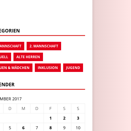
EGORIEN
MANNSCHAFT
2. MANNSCHAFT
UELL
ALTE HERREN
UEN & MÄDCHEN
INKLUSION
JUGEND
ENDER
MBER 2017
D
M
D
F
S
S
1
2
3
5
6
7
8
9
10