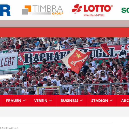
FRAUEN
VEREIN
BUSINESS
STADION
ARC
15 (Freitag)