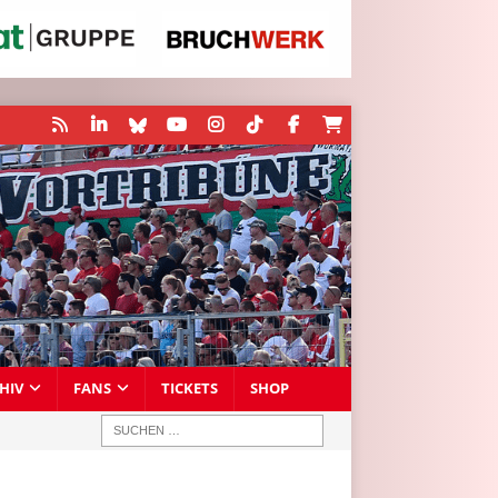
HIV
FANS
TICKETS
SHOP