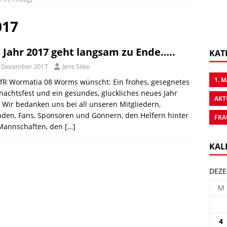
017
 Jahr 2017 geht langsam zu Ende…..
KAT
. Dezember 2017
Jens Silex
1. 
fR Wormatia 08 Worms wünscht: Ein frohes, gesegnetes
achtsfest und ein gesundes, glückliches neues Jahr
AKT
 Wir bedanken uns bei all unseren Mitgliedern,
den, Fans, Sponsoren und Gönnern, den Helfern hinter
FRA
Mannschaften, den
[…]
KAL
DEZE
M
4