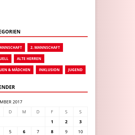
EGORIEN
MANNSCHAFT
2. MANNSCHAFT
UELL
ALTE HERREN
UEN & MÄDCHEN
INKLUSION
JUGEND
ENDER
MBER 2017
D
M
D
F
S
S
1
2
3
5
6
7
8
9
10