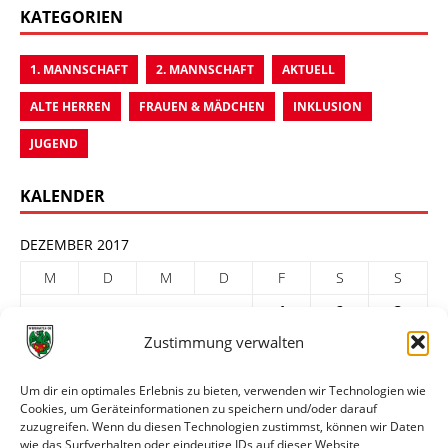
KATEGORIEN
1. MANNSCHAFT
2. MANNSCHAFT
AKTUELL
ALTE HERREN
FRAUEN & MÄDCHEN
INKLUSION
JUGEND
KALENDER
DEZEMBER 2017
M
D
M
D
F
S
S
1
2
3
Zustimmung verwalten
4
5
6
7
8
9
10
11
12
13
14
15
16
17
Um dir ein optimales Erlebnis zu bieten, verwenden wir Technologien wie
Cookies, um Geräteinformationen zu speichern und/oder darauf
18
19
20
21
22
23
24
zuzugreifen. Wenn du diesen Technologien zustimmst, können wir Daten
25
26
27
28
29
30
31
wie das Surfverhalten oder eindeutige IDs auf dieser Website